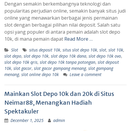
Dengan semakin berkembangnya teknologi dan
popularitas perjudian online, semakin banyak situs judi
online yang menawarkan berbagai jenis permainan
slot dengan berbagai pilihan nilai deposit. Salah satu
opsi yang populer di antara pemain adalah slot depo
10k, di mana pemain dapat
Read More …
Slot
situs deposit 10k
,
situs slot depo 10k
,
slot
,
slot 10k
,
slot depo
,
slot depo 10k
,
slot depo 10k dana
,
slot depo 10k ovo
,
slot depo 10k qris
,
slot depo 10k tanpa potongan
,
slot deposit
10k
,
slot gacor
,
slot gacor gampang menang
,
slot gampang
menang
,
slot online depo 10k
Leave a comment
Mainkan Slot Depo 10k dan 20k di Situs
Neimar88, Menangkan Hadiah
Spektakuler
December 1, 2025
admin