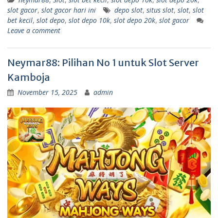
slot gacor
,
slot gacor hari ini
depo slot
,
situs slot
,
slot
,
slot
bet kecil
,
slot depo
,
slot depo 10k
,
slot depo 20k
,
slot gacor
Leave a comment
Neymar88: Pilihan No 1 untuk Slot Server
Kamboja
November 15, 2025
admin