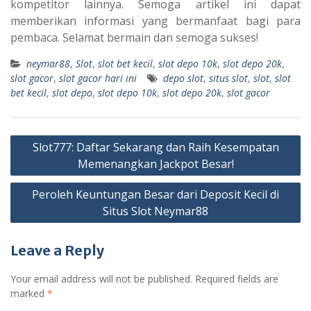
kompetitor lainnya. Semoga artikel ini dapat
memberikan informasi yang bermanfaat bagi para
pembaca. Selamat bermain dan semoga sukses!
neymar88
,
Slot
,
slot bet kecil
,
slot depo 10k
,
slot depo 20k
,
slot gacor
,
slot gacor hari ini
depo slot
,
situs slot
,
slot
,
slot
bet kecil
,
slot depo
,
slot depo 10k
,
slot depo 20k
,
slot gacor
Post
Slot777: Daftar Sekarang dan Raih Kesempatan
navigation
Memenangkan Jackpot Besar!
Peroleh Keuntungan Besar dari Deposit Kecil di
Situs Slot Neymar88
Leave a Reply
Your email address will not be published.
Required fields are
marked
*