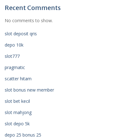
Recent Comments
No comments to show.
slot deposit qris
depo 10k
slot777
pragmatic
scatter hitam
slot bonus new member
slot bet kecil
slot mahjong
slot depo 5k
depo 25 bonus 25