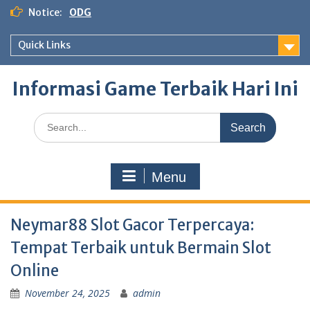
Skip
Notice:
ODG
to
content
Quick Links
Informasi Game Terbaik Hari Ini
Search
for:
Menu
Neymar88 Slot Gacor Terpercaya:
Tempat Terbaik untuk Bermain Slot
Online
November 24, 2025
admin