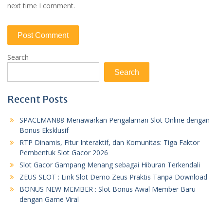
next time I comment.
Search
Search
Recent Posts
SPACEMAN88 Menawarkan Pengalaman Slot Online dengan
Bonus Eksklusif
RTP Dinamis, Fitur Interaktif, dan Komunitas: Tiga Faktor
Pembentuk Slot Gacor 2026
Slot Gacor Gampang Menang sebagai Hiburan Terkendali
ZEUS SLOT : Link Slot Demo Zeus Praktis Tanpa Download
BONUS NEW MEMBER : Slot Bonus Awal Member Baru
dengan Game Viral