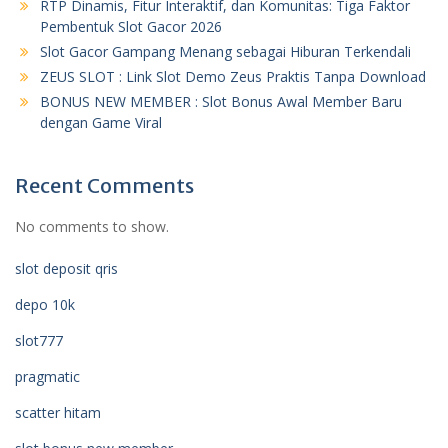
RTP Dinamis, Fitur Interaktif, dan Komunitas: Tiga Faktor
Pembentuk Slot Gacor 2026
Slot Gacor Gampang Menang sebagai Hiburan Terkendali
ZEUS SLOT : Link Slot Demo Zeus Praktis Tanpa Download
BONUS NEW MEMBER : Slot Bonus Awal Member Baru
dengan Game Viral
Recent Comments
No comments to show.
slot deposit qris
depo 10k
slot777
pragmatic
scatter hitam