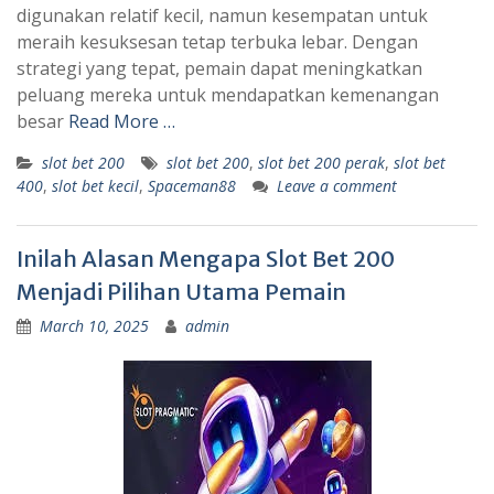
digunakan relatif kecil, namun kesempatan untuk
meraih kesuksesan tetap terbuka lebar. Dengan
strategi yang tepat, pemain dapat meningkatkan
peluang mereka untuk mendapatkan kemenangan
besar
Read More …
slot bet 200
slot bet 200
,
slot bet 200 perak
,
slot bet
400
,
slot bet kecil
,
Spaceman88
Leave a comment
Inilah Alasan Mengapa Slot Bet 200
Menjadi Pilihan Utama Pemain
March 10, 2025
admin