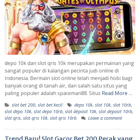
depo 10k dan slot qris 10k merupakan permainan yang
sangat populer di kalangan pecinta judi online di
Indonesia. Bermain slot online telah menjadi hobi bagi
banyak orang di tanah air, dan salah satu situs yang
paling populer adalah spaceman88. Situs
Read More …
slot bet 200
,
slot bet kecil
depo 10k
,
slot 10k
,
slot 10rb
,
slot depo 10k
,
slot depo 10rb
,
slot deposit 10k
,
slot deposit 10rb
,
slot qris
,
slot qris 10k
,
slot qris 10rb
Leave a comment
Trend Baru! Slot Gacor Bet 200 Perak yang