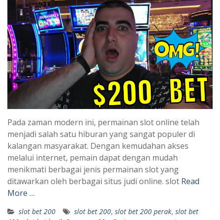
Pada zaman modern ini, permainan slot online telah
menjadi salah satu hiburan yang sangat populer di
kalangan masyarakat. Dengan kemudahan akses
melalui internet, pemain dapat dengan mudah
menikmati berbagai jenis permainan slot yang
ditawarkan oleh berbagai situs judi online. slot
Read
More …
slot bet 200
slot bet 200
,
slot bet 200 perak
,
slot bet