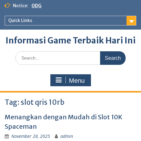
Skip
Notice:
ODG
to
content
Quick Links
Informasi Game Terbaik Hari Ini
Search
for:
Menu
Tag:
slot qris 10rb
Menangkan dengan Mudah di Slot 10K
Spaceman
November 28, 2025
admin