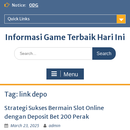
Skip
Notice:
ODG
to
content
Quick Links
Informasi Game Terbaik Hari Ini
Search
for:
Menu
Tag:
link depo
Strategi Sukses Bermain Slot Online
dengan Deposit Bet 200 Perak
March 23, 2025
admin