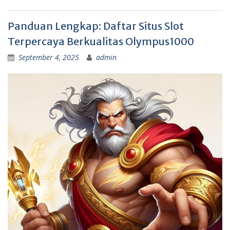
Panduan Lengkap: Daftar Situs Slot
Terpercaya Berkualitas Olympus1000
September 4, 2025
admin