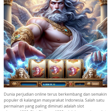
Dunia perjudian online terus berkembang dan semakin
populer di kalangan masyarakat Indonesia. Salah satu
permainan yang paling diminati adalah slot