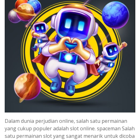
Dalam dunia perjudian online, salah satu permainan
yang cukup populer adalah slot online. spaceman Salah
satu permainan slot yang sangat menarik untuk dicoba