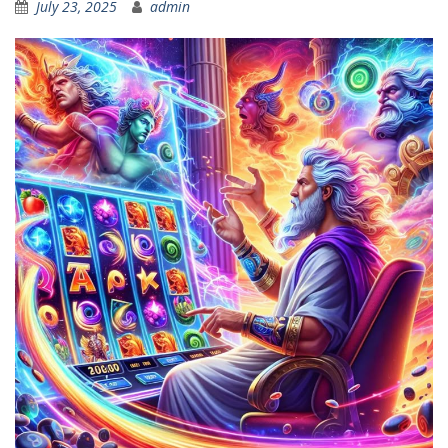
July 23, 2025
admin