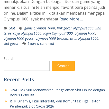
menakjubkan. Dengan berbagai fitur dan game yang
menarik, situs ini telah menjadi favorit para pecinta judi
online. Dalam artikel ini, kita akan membahas mengapa
Olympus1000 layak mendapat
Read More …
Slot
game olympus 1000
,
link gacor olympus1000
,
link
terpercaya olympus1000
,
login Olympus1000
,
olympus1000
,
olympus1000 gacor
,
olympus1000 terbaik
,
situs olympus1000
,
slot gacor
Leave a comment
Search
Search
Recent Posts
SPACEMAN88 Menawarkan Pengalaman Slot Online dengan
Bonus Eksklusif
RTP Dinamis, Fitur Interaktif, dan Komunitas: Tiga Faktor
Pembentuk Slot Gacor 2026