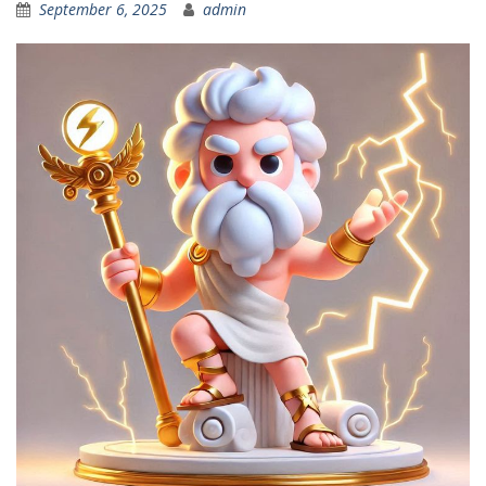
September 6, 2025
admin