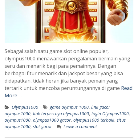
Sebagai salah satu game slot online populer,
olympus1000 menawarkan pengalaman bermain yang
seru dan menarik bagi para pemainnya. Dengan
berbagai fitur menarik dan jackpot besar yang bisa
didapatkan, tidak heran jika banyak pemain yang
tertarik untuk mencoba peruntungannya di game
Read
More …
Olympus1000
game olympus 1000
,
link gacor
olympus1000
,
link terpercaya olympus1000
,
login Olympus1000
,
olympus1000
,
olympus1000 gacor
,
olympus1000 terbaik
,
situs
olympus1000
,
slot gacor
Leave a comment