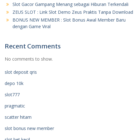
Slot Gacor Gampang Menang sebagai Hiburan Terkendali
ZEUS SLOT : Link Slot Demo Zeus Praktis Tanpa Download
BONUS NEW MEMBER : Slot Bonus Awal Member Baru
dengan Game Viral
Recent Comments
No comments to show.
slot deposit qris
depo 10k
slot777
pragmatic
scatter hitam
slot bonus new member
slot bet kecil