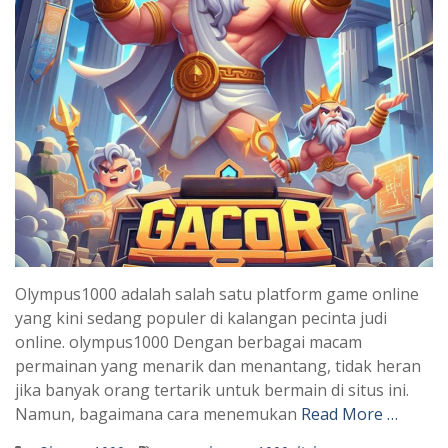
Olympus1000 adalah salah satu platform game online
yang kini sedang populer di kalangan pecinta judi
online. olympus1000 Dengan berbagai macam
permainan yang menarik dan menantang, tidak heran
jika banyak orang tertarik untuk bermain di situs ini.
Namun, bagaimana cara menemukan
Read More …