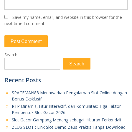
Save my name, email, and website in this browser for the
next time I comment.
Search
Search
Recent Posts
SPACEMAN88 Menawarkan Pengalaman Slot Online dengan
Bonus Eksklusif
RTP Dinamis, Fitur Interaktif, dan Komunitas: Tiga Faktor
Pembentuk Slot Gacor 2026
Slot Gacor Gampang Menang sebagai Hiburan Terkendali
ZEUS SLOT : Link Slot Demo Zeus Praktis Tanpa Download