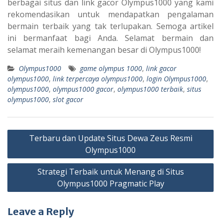
berbagai situs dan link gacor Olympus1000 yang kami
rekomendasikan untuk mendapatkan pengalaman
bermain terbaik yang tak terlupakan. Semoga artikel
ini bermanfaat bagi Anda. Selamat bermain dan
selamat meraih kemenangan besar di Olympus1000!
Olympus1000
game olympus 1000
,
link gacor
olympus1000
,
link terpercaya olympus1000
,
login Olympus1000
,
olympus1000
,
olympus1000 gacor
,
olympus1000 terbaik
,
situs
olympus1000
,
slot gacor
Post
Terbaru dan Update Situs Dewa Zeus Resmi
navigation
Olympus1000
Strategi Terbaik untuk Menang di Situs
Olympus1000 Pragmatic Play
Leave a Reply