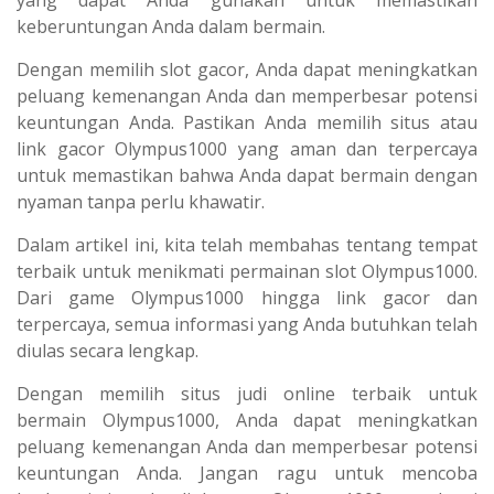
yang dapat Anda gunakan untuk memastikan
keberuntungan Anda dalam bermain.
Dengan memilih slot gacor, Anda dapat meningkatkan
peluang kemenangan Anda dan memperbesar potensi
keuntungan Anda. Pastikan Anda memilih situs atau
link gacor Olympus1000 yang aman dan terpercaya
untuk memastikan bahwa Anda dapat bermain dengan
nyaman tanpa perlu khawatir.
Dalam artikel ini, kita telah membahas tentang tempat
terbaik untuk menikmati permainan slot Olympus1000.
Dari game Olympus1000 hingga link gacor dan
terpercaya, semua informasi yang Anda butuhkan telah
diulas secara lengkap.
Dengan memilih situs judi online terbaik untuk
bermain Olympus1000, Anda dapat meningkatkan
peluang kemenangan Anda dan memperbesar potensi
keuntungan Anda. Jangan ragu untuk mencoba