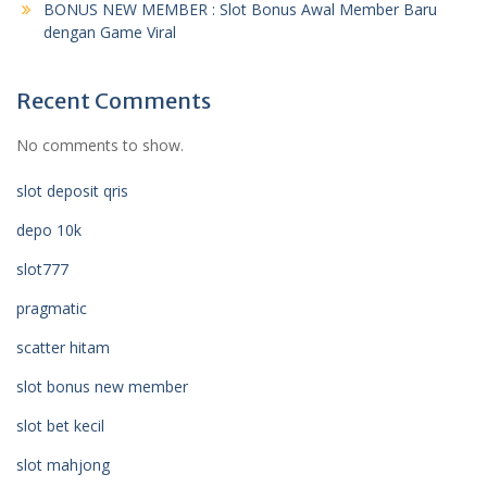
BONUS NEW MEMBER : Slot Bonus Awal Member Baru
dengan Game Viral
Recent Comments
No comments to show.
slot deposit qris
depo 10k
slot777
pragmatic
scatter hitam
slot bonus new member
slot bet kecil
slot mahjong