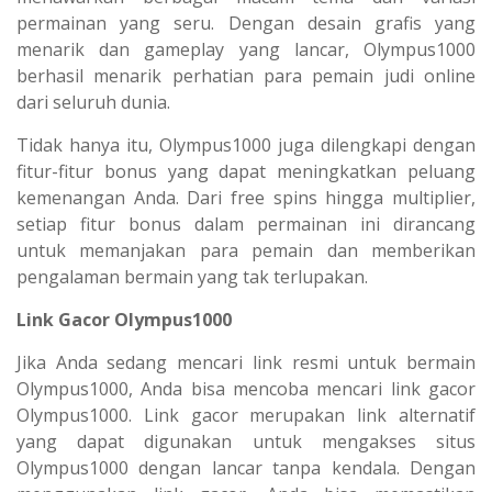
permainan yang seru. Dengan desain grafis yang
menarik dan gameplay yang lancar, Olympus1000
berhasil menarik perhatian para pemain judi online
dari seluruh dunia.
Tidak hanya itu, Olympus1000 juga dilengkapi dengan
fitur-fitur bonus yang dapat meningkatkan peluang
kemenangan Anda. Dari free spins hingga multiplier,
setiap fitur bonus dalam permainan ini dirancang
untuk memanjakan para pemain dan memberikan
pengalaman bermain yang tak terlupakan.
Link Gacor Olympus1000
Jika Anda sedang mencari link resmi untuk bermain
Olympus1000, Anda bisa mencoba mencari link gacor
Olympus1000. Link gacor merupakan link alternatif
yang dapat digunakan untuk mengakses situs
Olympus1000 dengan lancar tanpa kendala. Dengan