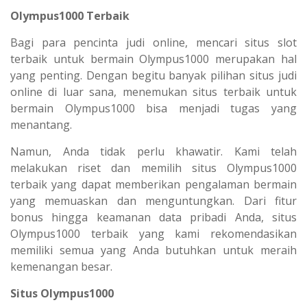
Olympus1000 Terbaik
Bagi para pencinta judi online, mencari situs slot
terbaik untuk bermain Olympus1000 merupakan hal
yang penting. Dengan begitu banyak pilihan situs judi
online di luar sana, menemukan situs terbaik untuk
bermain Olympus1000 bisa menjadi tugas yang
menantang.
Namun, Anda tidak perlu khawatir. Kami telah
melakukan riset dan memilih situs Olympus1000
terbaik yang dapat memberikan pengalaman bermain
yang memuaskan dan menguntungkan. Dari fitur
bonus hingga keamanan data pribadi Anda, situs
Olympus1000 terbaik yang kami rekomendasikan
memiliki semua yang Anda butuhkan untuk meraih
kemenangan besar.
Situs Olympus1000