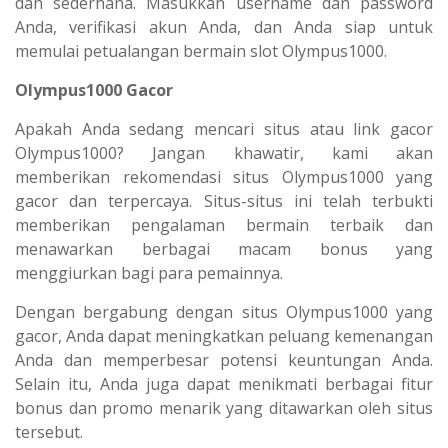
dan sederhana. Masukkan username dan password
Anda, verifikasi akun Anda, dan Anda siap untuk
memulai petualangan bermain slot Olympus1000.
Olympus1000 Gacor
Apakah Anda sedang mencari situs atau link gacor
Olympus1000? Jangan khawatir, kami akan
memberikan rekomendasi situs Olympus1000 yang
gacor dan terpercaya. Situs-situs ini telah terbukti
memberikan pengalaman bermain terbaik dan
menawarkan berbagai macam bonus yang
menggiurkan bagi para pemainnya.
Dengan bergabung dengan situs Olympus1000 yang
gacor, Anda dapat meningkatkan peluang kemenangan
Anda dan memperbesar potensi keuntungan Anda.
Selain itu, Anda juga dapat menikmati berbagai fitur
bonus dan promo menarik yang ditawarkan oleh situs
tersebut.