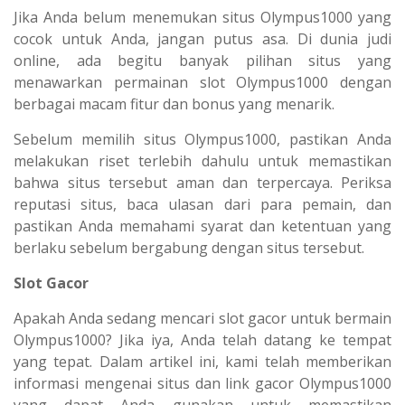
Jika Anda belum menemukan situs Olympus1000 yang
cocok untuk Anda, jangan putus asa. Di dunia judi
online, ada begitu banyak pilihan situs yang
menawarkan permainan slot Olympus1000 dengan
berbagai macam fitur dan bonus yang menarik.
Sebelum memilih situs Olympus1000, pastikan Anda
melakukan riset terlebih dahulu untuk memastikan
bahwa situs tersebut aman dan terpercaya. Periksa
reputasi situs, baca ulasan dari para pemain, dan
pastikan Anda memahami syarat dan ketentuan yang
berlaku sebelum bergabung dengan situs tersebut.
Slot Gacor
Apakah Anda sedang mencari slot gacor untuk bermain
Olympus1000? Jika iya, Anda telah datang ke tempat
yang tepat. Dalam artikel ini, kami telah memberikan
informasi mengenai situs dan link gacor Olympus1000