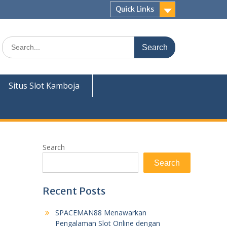
Quick Links
Search
for:
Situs Slot Kamboja
Search
Search
Recent Posts
SPACEMAN88 Menawarkan
Pengalaman Slot Online dengan