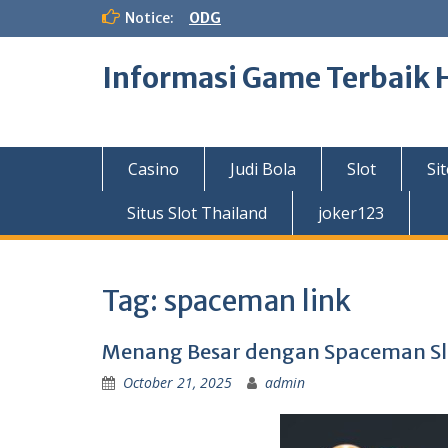
Skip
Notice:
ODG
to
content
Informasi Game Terbaik H
Casino
Judi Bola
Slot
Si
Situs Slot Thailand
joker123
Tag:
spaceman link
Menang Besar dengan Spaceman Slo
October 21, 2025
admin