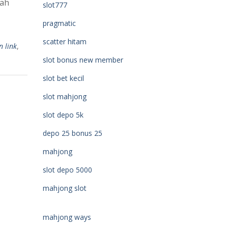
lah
slot777
pragmatic
scatter hitam
 link
,
slot bonus new member
slot bet kecil
slot mahjong
slot depo 5k
depo 25 bonus 25
mahjong
slot depo 5000
mahjong slot
mahjong ways