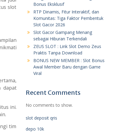
Bonus Eksklusif
us slot
RTP Dinamis, Fitur Interaktif, dan
Komunitas: Tiga Faktor Pembentuk
Slot Gacor 2026
Slot Gacor Gampang Menang
sebagai Hiburan Terkendali
ampilan
ZEUS SLOT : Link Slot Demo Zeus
nikmati
Praktis Tanpa Download
BONUS NEW MEMBER : Slot Bonus
Awal Member Baru dengan Game
Viral
rtama,
n dapat
Recent Comments
No comments to show.
us ini.
in.
slot deposit qris
ngi tim
depo 10k