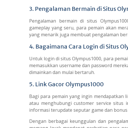
3. Pengalaman Bermain di Situs O
Pengalaman bermain di situs Olympus100
gameplay yang seru, para pemain akan merasa
yang menarik juga membuat pengalaman be
4. Bagaimana Cara Login di Situs 
Untuk login di situs Olympus1000, para pema
memasukkan username dan password mereka. S
dimainkan dan mulai bertaruh.
5. Link Gacor Olympus1000
Bagi para pemain yang ingin mendapatkan li
atau menghubungi customer service situs 
informasi terupdate seputar game dan bonus ya
Dengan berbagai keunggulan dan pengalama