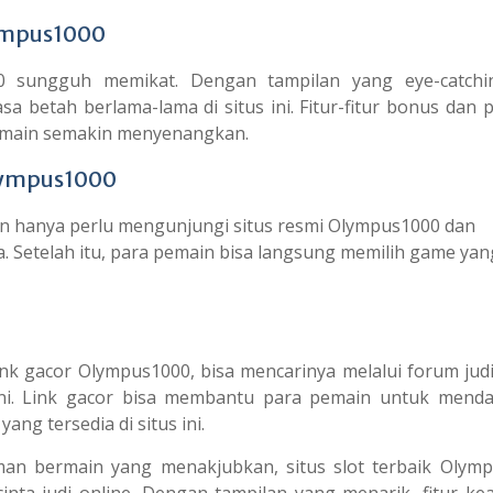
lympus1000
0 sungguh memikat. Dengan tampilan yang eye-catchi
 betah berlama-lama di situs ini. Fitur-fitur bonus dan 
rmain semakin menyenangkan.
Olympus1000
in hanya perlu mengunjungi situs resmi Olympus1000 dan
etelah itu, para pemain bisa langsung memilih game yang
nk gacor Olympus1000, bisa mencarinya melalui forum judi
ini. Link gacor bisa membantu para pemain untuk mend
ng tersedia di situs ini.
n bermain yang menakjubkan, situs slot terbaik Olym