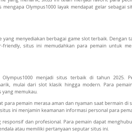
has mengapa Olympus1000 layak mendapat gelar sebagai sit
ne yang menyediakan berbagai game slot terbaik. Dengan t
r-friendly, situs ini memudahkan para pemain untuk me
lympus1000 menjadi situs terbaik di tahun 2025. Pe
ik, mulai dari slot klasik hingga modern. Para pemai
is yang memukau.
t para pemain merasa aman dan nyaman saat bermain di sit
 situs ini menjamin keamanan informasi personal para pema
g responsif dan profesional. Para pemain dapat menghubu
ndala atau memiliki pertanyaan seputar situs ini.