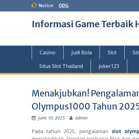
Skip
Notice:
ODG
to
content
Informasi Game Terbaik H
Casino
Judi Bola
Slot
Si
Situs Slot Thailand
joker123
Menakjubkan! Pengalaman B
Olympus1000 Tahun 202
June 10, 2025
admin
Pada tahun 2025, pengalaman
slot olym
menakjubkan. Dengan berbagai fitur dan game