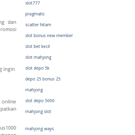
slot777
pragmatic
ng dan
scatter hitam
promosi
slot bonus new member
slot bet kecil
slot mahjong
slot depo 5k
 ingin
depo 25 bonus 25
mahjong
slot depo 5000
 online
apatkan
mahjong slot
pus1000
mahjong ways