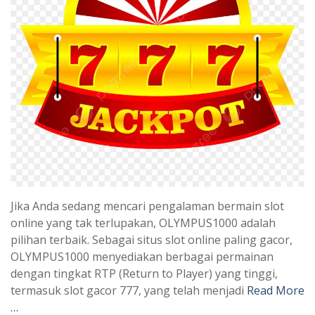
Jika Anda sedang mencari pengalaman bermain slot
online yang tak terlupakan, OLYMPUS1000 adalah
pilihan terbaik. Sebagai situs slot online paling gacor,
OLYMPUS1000 menyediakan berbagai permainan
dengan tingkat RTP (Return to Player) yang tinggi,
termasuk slot gacor 777, yang telah menjadi
Read More
…