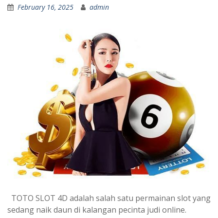
February 16, 2025
admin
TOTO SLOT 4D adalah salah satu permainan slot yang
sedang naik daun di kalangan pecinta judi online.