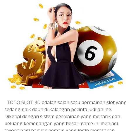
TOTO SLOT 4D adalah salah satu permainan slot yang
sedang naik daun di kalangan pecinta judi online.
Dikenal dengan sistem permainan yang menarik dan
peluang kemenangan yang besar, game ini menjadi
favorit bagi banyak pemain yang ingin merasakan