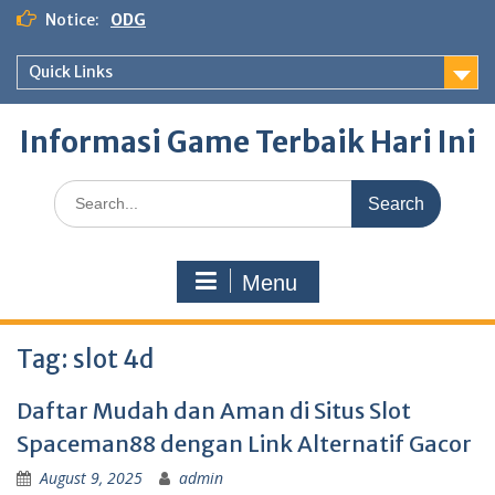
Skip
Notice:
ODG
to
content
Quick Links
Informasi Game Terbaik Hari Ini
Search
for:
Menu
Tag:
slot 4d
Daftar Mudah dan Aman di Situs Slot
Spaceman88 dengan Link Alternatif Gacor
August 9, 2025
admin