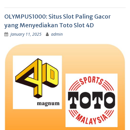
OLYMPUS1000: Situs Slot Paling Gacor
yang Menyediakan Toto Slot 4D
January 11, 2025
admin