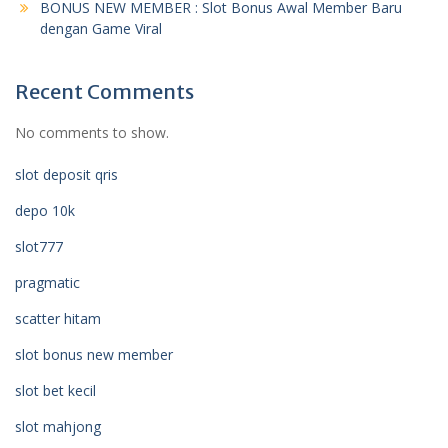
BONUS NEW MEMBER : Slot Bonus Awal Member Baru
dengan Game Viral
Recent Comments
No comments to show.
slot deposit qris
depo 10k
slot777
pragmatic
scatter hitam
slot bonus new member
slot bet kecil
slot mahjong