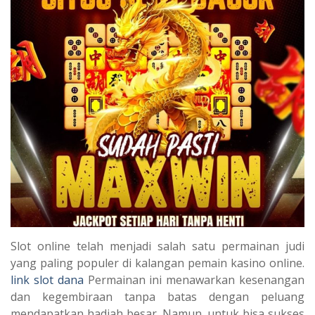
Slot online telah menjadi salah satu permainan judi
yang paling populer di kalangan pemain kasino online.
link slot dana
Permainan ini menawarkan kesenangan
dan kegembiraan tanpa batas dengan peluang
mendapatkan hadiah besar. Namun, untuk bisa sukses