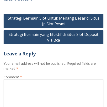
Post
Strategi Bermain Slot untuk Menang Besar di Situs
navigation
Jp Slot Resmi
Strategi Bermain yang Efektif di Situs Slot Deposit
Via Bca
Leave a Reply
Your email address will not be published.
Required fields are
marked
*
Comment
*