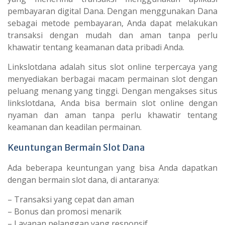
pembayaran digital Dana. Dengan menggunakan Dana
sebagai metode pembayaran, Anda dapat melakukan
transaksi dengan mudah dan aman tanpa perlu
khawatir tentang keamanan data pribadi Anda.
Linkslotdana adalah situs slot online terpercaya yang
menyediakan berbagai macam permainan slot dengan
peluang menang yang tinggi. Dengan mengakses situs
linkslotdana, Anda bisa bermain slot online dengan
nyaman dan aman tanpa perlu khawatir tentang
keamanan dan keadilan permainan.
Keuntungan Bermain Slot Dana
Ada beberapa keuntungan yang bisa Anda dapatkan
dengan bermain slot dana, di antaranya:
– Transaksi yang cepat dan aman
– Bonus dan promosi menarik
– Layanan pelanggan yang responsif