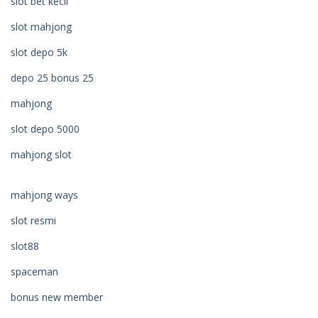
slot bet kecil
slot mahjong
slot depo 5k
depo 25 bonus 25
mahjong
slot depo 5000
mahjong slot
mahjong ways
slot resmi
slot88
spaceman
bonus new member