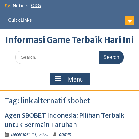
Skip
Notice:
ODG
to
content
Quick Links
Informasi Game Terbaik Hari Ini
Search
for:
Menu
Tag:
link alternatif sbobet
Agen SBOBET Indonesia: Pilihan Terbaik
untuk Bermain Taruhan
December 11, 2025
admin