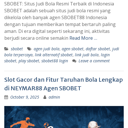
SBOBET: Situs Judi Bola Resmi Terbaik di Indonesia
SBOBET adalah sebuah situs judi bola resmi yang
dikelola oleh banyak agen SBOBET88 Indonesia
dengan tujuan memberikan tempat bertaruh paling
aman. Di era digital seperti sekarang ini, aktivitas
berjudi secara online semakin
Read More …
sbobet
agen judi bola
,
agen sbobet
,
daftar sbobet
,
judi
bola terpercaya
,
link alternatif sbobet
,
link judi bola
,
login
sbobet
,
play sbobet
,
sbobet88 login
Leave a comment
Slot Gacor dan Fitur Taruhan Bola Lengkap
di NEYMAR88 Agen SBOBET
October 9, 2025
admin