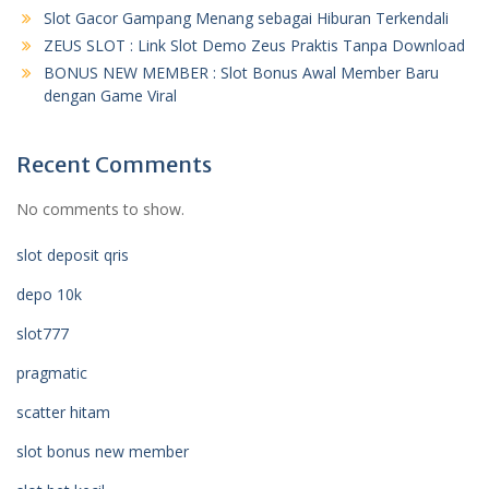
Slot Gacor Gampang Menang sebagai Hiburan Terkendali
ZEUS SLOT : Link Slot Demo Zeus Praktis Tanpa Download
BONUS NEW MEMBER : Slot Bonus Awal Member Baru
dengan Game Viral
Recent Comments
No comments to show.
slot deposit qris
depo 10k
slot777
pragmatic
scatter hitam
slot bonus new member