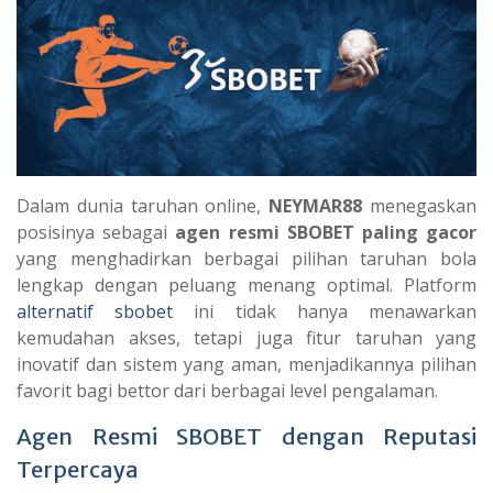
Dalam dunia taruhan online,
NEYMAR88
menegaskan
posisinya sebagai
agen resmi SBOBET paling gacor
yang menghadirkan berbagai pilihan taruhan bola
lengkap dengan peluang menang optimal. Platform
alternatif sbobet
ini tidak hanya menawarkan
kemudahan akses, tetapi juga fitur taruhan yang
inovatif dan sistem yang aman, menjadikannya pilihan
favorit bagi bettor dari berbagai level pengalaman.
Agen Resmi SBOBET dengan Reputasi
Terpercaya