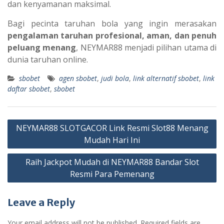
dan kenyamanan maksimal.
Bagi pecinta taruhan bola yang ingin merasakan
pengalaman taruhan profesional, aman, dan penuh
peluang menang
, NEYMAR88 menjadi pilihan utama di
dunia taruhan online.
sbobet
agen sbobet
,
judi bola
,
link alternatif sbobet
,
link
daftar sbobet
,
sbobet
Post
NEYMAR88 SLOTGACOR Link Resmi Slot88 Menang
navigation
Mudah Hari Ini
Raih Jackpot Mudah di NEYMAR88 Bandar Slot
Resmi Para Pemenang
Leave a Reply
Your email address will not be published.
Required fields are