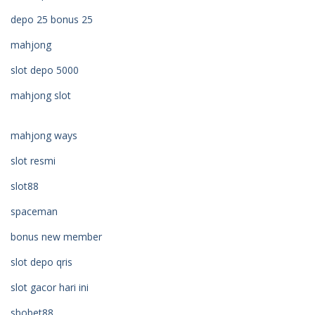
depo 25 bonus 25
mahjong
slot depo 5000
mahjong slot
mahjong ways
slot resmi
slot88
spaceman
bonus new member
slot depo qris
slot gacor hari ini
sbobet88