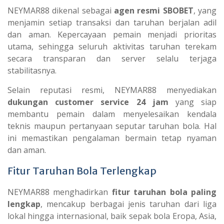
NEYMAR88 dikenal sebagai
agen resmi SBOBET
, yang
menjamin setiap transaksi dan taruhan berjalan adil
dan aman. Kepercayaan pemain menjadi prioritas
utama, sehingga seluruh aktivitas taruhan terekam
secara transparan dan server selalu terjaga
stabilitasnya.
Selain reputasi resmi, NEYMAR88 menyediakan
dukungan customer service 24 jam
yang siap
membantu pemain dalam menyelesaikan kendala
teknis maupun pertanyaan seputar taruhan bola. Hal
ini memastikan pengalaman bermain tetap nyaman
dan aman.
Fitur Taruhan Bola Terlengkap
NEYMAR88 menghadirkan
fitur taruhan bola paling
lengkap
, mencakup berbagai jenis taruhan dari liga
lokal hingga internasional, baik sepak bola Eropa, Asia,