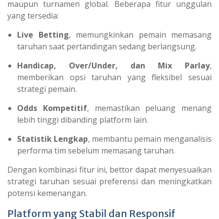
maupun turnamen global. Beberapa fitur unggulan
yang tersedia:
Live Betting
, memungkinkan pemain memasang
taruhan saat pertandingan sedang berlangsung.
Handicap, Over/Under, dan Mix Parlay
,
memberikan opsi taruhan yang fleksibel sesuai
strategi pemain.
Odds Kompetitif
, memastikan peluang menang
lebih tinggi dibanding platform lain.
Statistik Lengkap
, membantu pemain menganalisis
performa tim sebelum memasang taruhan.
Dengan kombinasi fitur ini, bettor dapat menyesuaikan
strategi taruhan sesuai preferensi dan meningkatkan
potensi kemenangan.
Platform yang Stabil dan Responsif