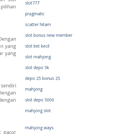
slot777
pilihan
pragmatic
scatter hitam
slot bonus new member
 Dengan
in yang
slot bet kecil
ar yang
slot mahjong
slot depo 5k
depo 25 bonus 25
sendiri
mahjong
 Dengan
 dengan
slot depo 5000
mahjong slot
mahjong ways
t gacor