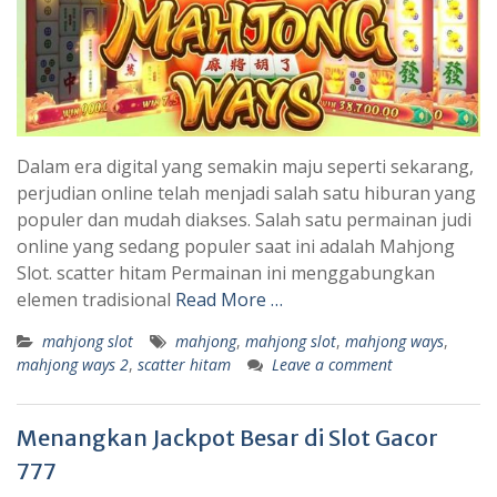
Dalam era digital yang semakin maju seperti sekarang,
perjudian online telah menjadi salah satu hiburan yang
populer dan mudah diakses. Salah satu permainan judi
online yang sedang populer saat ini adalah Mahjong
Slot. scatter hitam Permainan ini menggabungkan
elemen tradisional
Read More …
mahjong slot
mahjong
,
mahjong slot
,
mahjong ways
,
mahjong ways 2
,
scatter hitam
Leave a comment
Menangkan Jackpot Besar di Slot Gacor
777