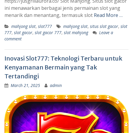
https://jusgrillaurora.co/ Slot Mahjong. Situs slot gacor
ini menawarkan berbagai jenis permainan slot yang
menarik dan menantang, termasuk slot
Read More …
mahjong slot
,
slot777
mahjong slot
,
situs slot gacor
,
slot
777
,
slot gacor
,
slot gacor 777
,
slot mahjong
Leave a
comment
Inovasi Slot777: Teknologi Terbaru untuk
Kenyamanan Bermain yang Tak
Tertandingi
March 21, 2025
admin