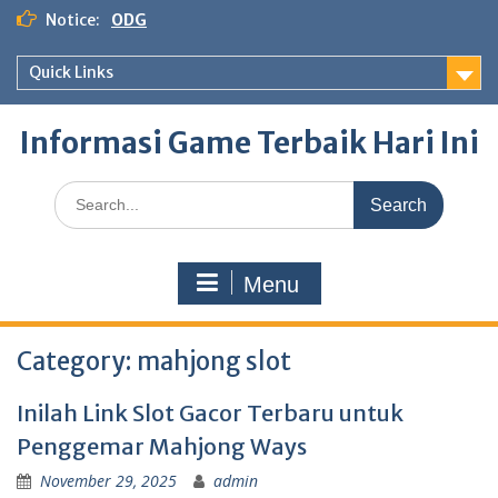
Skip
Notice:
ODG
to
content
Quick Links
Informasi Game Terbaik Hari Ini
Search
for:
Menu
Category:
mahjong slot
Inilah Link Slot Gacor Terbaru untuk
Penggemar Mahjong Ways
November 29, 2025
admin