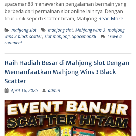
spaceman88 menawarkan pengalaman bermain yang
berbeda dari permainan slot online lainnya. Dengan
fitur unik seperti scatter hitam, Mahjong
Read More …
mahjong slot
mahjong slot
,
Mahjong wins 3
,
mahjong
wins 3 black scatter
,
slot mahjong
,
Spaceman88
Leave a
comment
Raih Hadiah Besar di Mahjong Slot Dengan
Memanfaatkan Mahjong Wins 3 Black
Scatter
April 16, 2025
admin