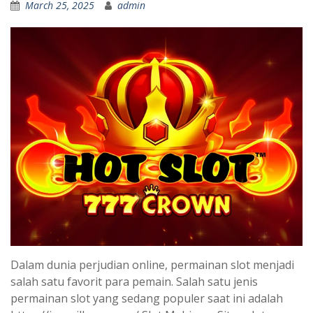
March 25, 2025
admin
Dalam dunia perjudian online, permainan slot menjadi
salah satu favorit para pemain. Salah satu jenis
permainan slot yang sedang populer saat ini adalah