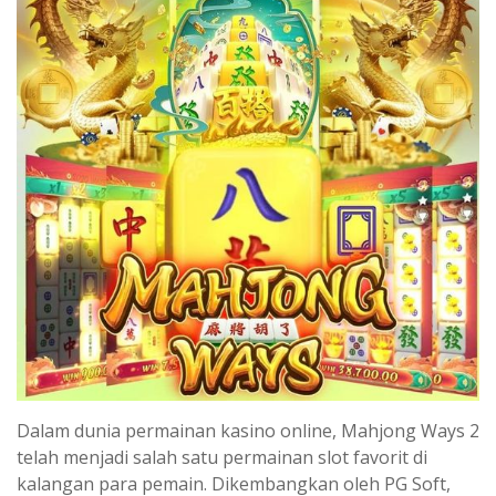
Dalam dunia permainan kasino online, Mahjong Ways 2
telah menjadi salah satu permainan slot favorit di
kalangan para pemain. Dikembangkan oleh PG Soft,