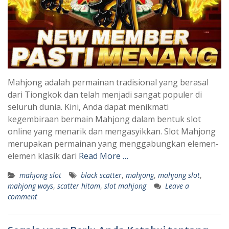
Mahjong adalah permainan tradisional yang berasal
dari Tiongkok dan telah menjadi sangat populer di
seluruh dunia. Kini, Anda dapat menikmati
kegembiraan bermain Mahjong dalam bentuk slot
online yang menarik dan mengasyikkan. Slot Mahjong
merupakan permainan yang menggabungkan elemen-
elemen klasik dari
Read More …
mahjong slot
black scatter
,
mahjong
,
mahjong slot
,
mahjong ways
,
scatter hitam
,
slot mahjong
Leave a
comment