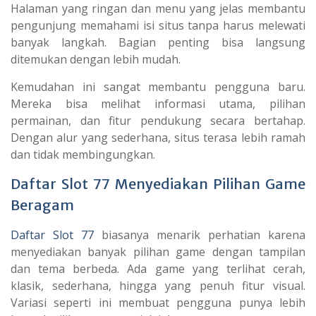
Halaman yang ringan dan menu yang jelas membantu
pengunjung memahami isi situs tanpa harus melewati
banyak langkah. Bagian penting bisa langsung
ditemukan dengan lebih mudah.
Kemudahan ini sangat membantu pengguna baru.
Mereka bisa melihat informasi utama, pilihan
permainan, dan fitur pendukung secara bertahap.
Dengan alur yang sederhana, situs terasa lebih ramah
dan tidak membingungkan.
Daftar Slot 77 Menyediakan Pilihan Game
Beragam
Daftar Slot 77
biasanya menarik perhatian karena
menyediakan banyak pilihan game dengan tampilan
dan tema berbeda. Ada game yang terlihat cerah,
klasik, sederhana, hingga yang penuh fitur visual.
Variasi seperti ini membuat pengguna punya lebih