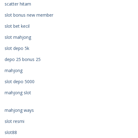
scatter hitam
slot bonus new member
slot bet kecil
slot mahjong
slot depo 5k
depo 25 bonus 25
mahjong
slot depo 5000
mahjong slot
mahjong ways
slot resmi
slot88