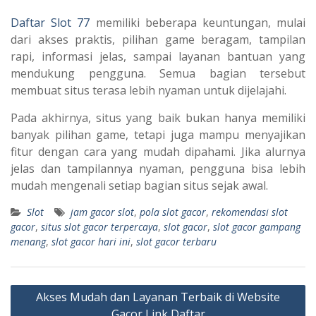
Daftar Slot 77
memiliki beberapa keuntungan, mulai
dari akses praktis, pilihan game beragam, tampilan
rapi, informasi jelas, sampai layanan bantuan yang
mendukung pengguna. Semua bagian tersebut
membuat situs terasa lebih nyaman untuk dijelajahi.
Pada akhirnya, situs yang baik bukan hanya memiliki
banyak pilihan game, tetapi juga mampu menyajikan
fitur dengan cara yang mudah dipahami. Jika alurnya
jelas dan tampilannya nyaman, pengguna bisa lebih
mudah mengenali setiap bagian situs sejak awal.
Slot
jam gacor slot
,
pola slot gacor
,
rekomendasi slot
gacor
,
situs slot gacor terpercaya
,
slot gacor
,
slot gacor gampang
menang
,
slot gacor hari ini
,
slot gacor terbaru
Post
Akses Mudah dan Layanan Terbaik di Website
navigation
Gacor Link Daftar