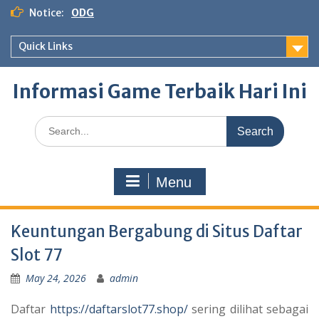
Skip
Notice:
ODG
to
content
Quick Links
Informasi Game Terbaik Hari Ini
Search
for:
Menu
Keuntungan Bergabung di Situs Daftar
Slot 77
May 24, 2026
admin
Daftar
https://daftarslot77.shop/
sering dilihat sebagai