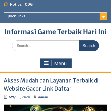
Skip
Notice:
ODG
to
content
Quick Links
Informasi Game Terbaik Hari Ini
Search
for:
Menu
Akses Mudah dan Layanan Terbaik di
Website Gacor Link Daftar
May 22, 2026
admin