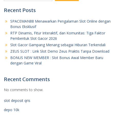
Recent Posts
SPACEMAN88 Menawarkan Pengalaman Slot Online dengan
Bonus Eksklusif
RTP Dinamis, Fitur Interaktif, dan Komunitas: Tiga Faktor
Pembentuk Slot Gacor 2026
Slot Gacor Gampang Menang sebagai Hiburan Terkendali
ZEUS SLOT : Link Slot Demo Zeus Praktis Tanpa Download
BONUS NEW MEMBER : Slot Bonus Awal Member Baru
dengan Game Viral
Recent Comments
No comments to show.
slot deposit qris
depo 10k