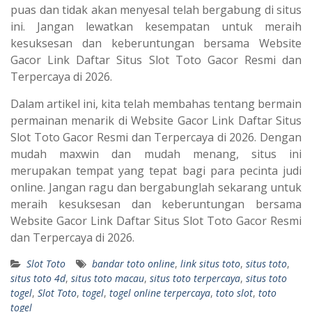
puas dan tidak akan menyesal telah bergabung di situs
ini. Jangan lewatkan kesempatan untuk meraih
kesuksesan dan keberuntungan bersama Website
Gacor Link Daftar Situs Slot Toto Gacor Resmi dan
Terpercaya di 2026.
Dalam artikel ini, kita telah membahas tentang bermain
permainan menarik di Website Gacor Link Daftar Situs
Slot Toto Gacor Resmi dan Terpercaya di 2026. Dengan
mudah maxwin dan mudah menang, situs ini
merupakan tempat yang tepat bagi para pecinta judi
online. Jangan ragu dan bergabunglah sekarang untuk
meraih kesuksesan dan keberuntungan bersama
Website Gacor Link Daftar Situs Slot Toto Gacor Resmi
dan Terpercaya di 2026.
Slot Toto
bandar toto online
,
link situs toto
,
situs toto
,
situs toto 4d
,
situs toto macau
,
situs toto terpercaya
,
situs toto
togel
,
Slot Toto
,
togel
,
togel online terpercaya
,
toto slot
,
toto
togel