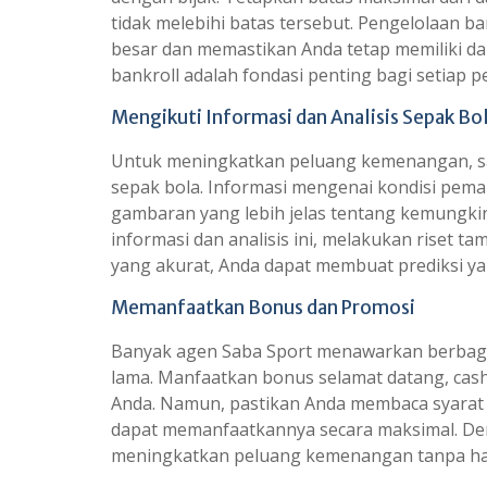
tidak melebihi batas tersebut. Pengelolaan 
besar dan memastikan Anda tetap memiliki da
bankroll adalah fondasi penting bagi setiap p
Mengikuti Informasi dan Analisis Sepak Bo
Untuk meningkatkan peluang kemenangan, sang
sepak bola. Informasi mengenai kondisi pema
gambaran yang lebih jelas tentang kemungki
informasi dan analisis ini, melakukan riset t
yang akurat, Anda dapat membuat prediksi y
Memanfaatkan Bonus dan Promosi
Banyak agen Saba Sport menawarkan berbaga
lama. Manfaatkan bonus selamat datang, cash
Anda. Namun, pastikan Anda membaca syarat 
dapat memanfaatkannya secara maksimal. D
meningkatkan peluang kemenangan tanpa ha