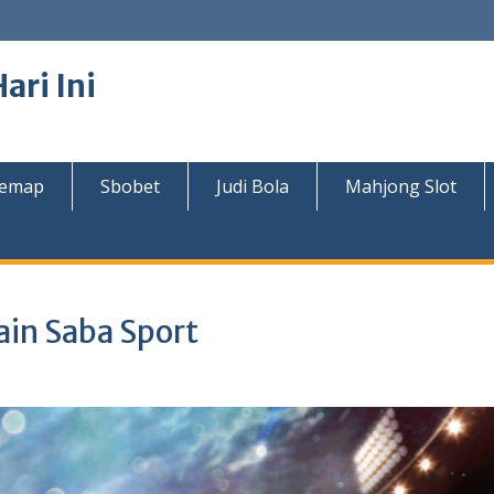
ari Ini
temap
Sbobet
Judi Bola
Mahjong Slot
ain Saba Sport