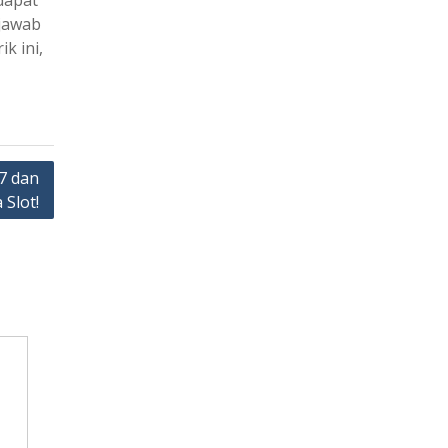
dapat
 jawab
k ini,
7 dan
Slot!