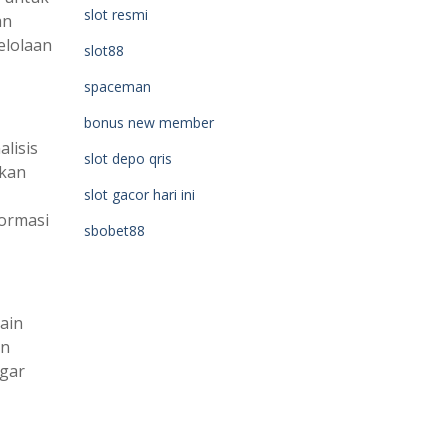
slot resmi
an
elolaan
slot88
spaceman
bonus new member
lisis
slot depo qris
ikan
slot gacor hari ini
formasi
sbobet88
ain
an
agar