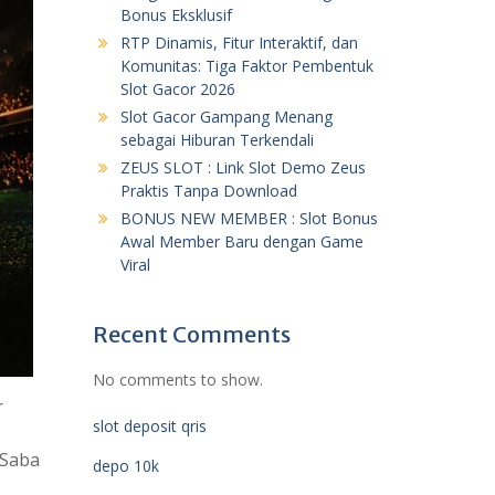
Bonus Eksklusif
RTP Dinamis, Fitur Interaktif, dan
Komunitas: Tiga Faktor Pembentuk
Slot Gacor 2026
Slot Gacor Gampang Menang
sebagai Hiburan Terkendali
ZEUS SLOT : Link Slot Demo Zeus
Praktis Tanpa Download
BONUS NEW MEMBER : Slot Bonus
Awal Member Baru dengan Game
Viral
Recent Comments
No comments to show.
r
slot deposit qris
 Saba
depo 10k