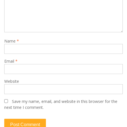
Name
*
Email
*
Website
Save my name, email, and website in this browser for the
next time I comment.