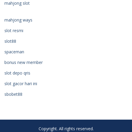
mahjong slot
mahjong ways
slot resmi
slot88
spaceman
bonus new member
slot depo qris
slot gacor hari ini
sbobet88
Copyright. All rights reserved.