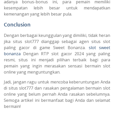
adanya bonus-bonus ini, para pemain memiliki
kesempatan lebih besar untuk mendapatkan
kemenangan yang lebih besar pula.
Conclusion
Dengan berbagai keunggulan yang dimiliki, tidak heran
jika situs slot777 dianggap sebagai agen situs slot
paling gacor di game Sweet Bonanza.
slot sweet
bonanza
Dengan RTP slot gacor 2024 yang paling
resmi, situs ini menjadi pilihan terbaik bagi para
pemain yang ingin merasakan sensasi bermain slot
online yang menguntungkan.
Jadi, jangan ragu untuk mencoba keberuntungan Anda
di situs slot777 dan rasakan pengalaman bermain slot
online yang belum pernah Anda rasakan sebelumnya.
Semoga artikel ini bermanfaat bagi Anda dan selamat
bermain!