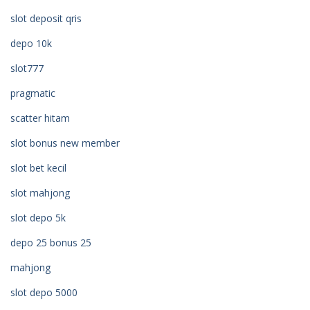
slot deposit qris
depo 10k
slot777
pragmatic
scatter hitam
slot bonus new member
slot bet kecil
slot mahjong
slot depo 5k
depo 25 bonus 25
mahjong
slot depo 5000