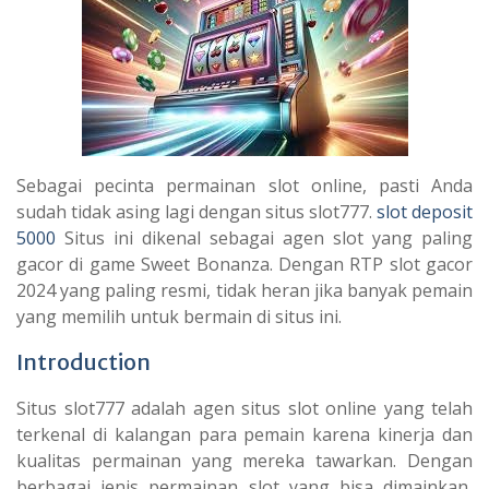
Sebagai pecinta permainan slot online, pasti Anda
sudah tidak asing lagi dengan situs slot777.
slot deposit
5000
Situs ini dikenal sebagai agen slot yang paling
gacor di game Sweet Bonanza. Dengan RTP slot gacor
2024 yang paling resmi, tidak heran jika banyak pemain
yang memilih untuk bermain di situs ini.
Introduction
Situs slot777 adalah agen situs slot online yang telah
terkenal di kalangan para pemain karena kinerja dan
kualitas permainan yang mereka tawarkan. Dengan
berbagai jenis permainan slot yang bisa dimainkan,