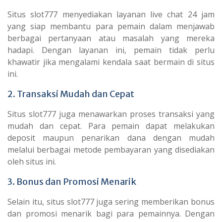
Situs slot777 menyediakan layanan live chat 24 jam
yang siap membantu para pemain dalam menjawab
berbagai pertanyaan atau masalah yang mereka
hadapi. Dengan layanan ini, pemain tidak perlu
khawatir jika mengalami kendala saat bermain di situs
ini.
2. Transaksi Mudah dan Cepat
Situs slot777 juga menawarkan proses transaksi yang
mudah dan cepat. Para pemain dapat melakukan
deposit maupun penarikan dana dengan mudah
melalui berbagai metode pembayaran yang disediakan
oleh situs ini.
3. Bonus dan Promosi Menarik
Selain itu, situs slot777 juga sering memberikan bonus
dan promosi menarik bagi para pemainnya. Dengan