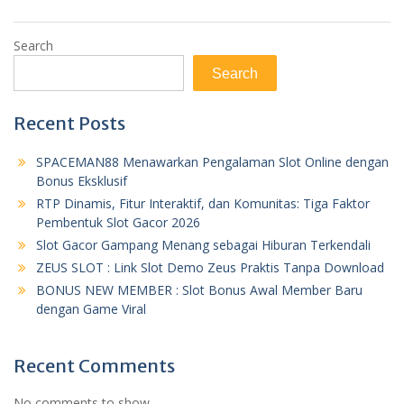
Search
Search
Recent Posts
SPACEMAN88 Menawarkan Pengalaman Slot Online dengan
Bonus Eksklusif
RTP Dinamis, Fitur Interaktif, dan Komunitas: Tiga Faktor
Pembentuk Slot Gacor 2026
Slot Gacor Gampang Menang sebagai Hiburan Terkendali
ZEUS SLOT : Link Slot Demo Zeus Praktis Tanpa Download
BONUS NEW MEMBER : Slot Bonus Awal Member Baru
dengan Game Viral
Recent Comments
No comments to show.