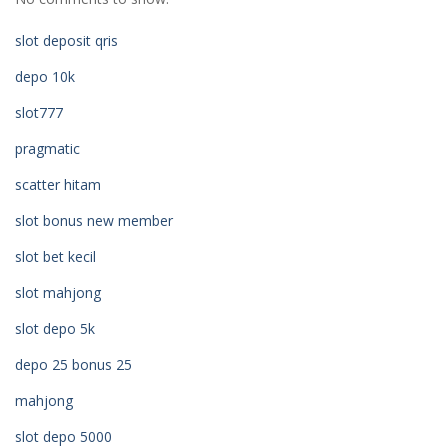
slot deposit qris
depo 10k
slot777
pragmatic
scatter hitam
slot bonus new member
slot bet kecil
slot mahjong
slot depo 5k
depo 25 bonus 25
mahjong
slot depo 5000