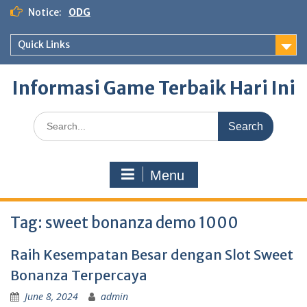
Skip
Notice:
ODG
to
content
Quick Links
Informasi Game Terbaik Hari Ini
Search
for:
Menu
Tag:
sweet bonanza demo 1000
Raih Kesempatan Besar dengan Slot Sweet
Bonanza Terpercaya
June 8, 2024
admin