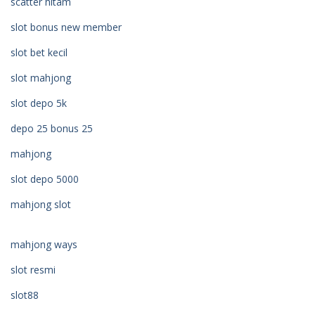
scatter hitam
slot bonus new member
slot bet kecil
slot mahjong
slot depo 5k
depo 25 bonus 25
mahjong
slot depo 5000
mahjong slot
mahjong ways
slot resmi
slot88