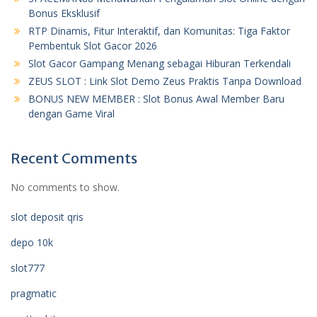
Bonus Eksklusif
RTP Dinamis, Fitur Interaktif, dan Komunitas: Tiga Faktor
Pembentuk Slot Gacor 2026
Slot Gacor Gampang Menang sebagai Hiburan Terkendali
ZEUS SLOT : Link Slot Demo Zeus Praktis Tanpa Download
BONUS NEW MEMBER : Slot Bonus Awal Member Baru
dengan Game Viral
Recent Comments
No comments to show.
slot deposit qris
depo 10k
slot777
pragmatic