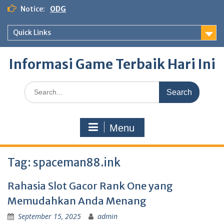
Skip
Notice:
ODG
to
content
Quick Links
Informasi Game Terbaik Hari Ini
Search
for:
Menu
Tag:
spaceman88.ink
Rahasia Slot Gacor Rank One yang
Memudahkan Anda Menang
September 15, 2025
admin