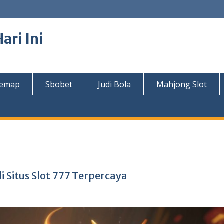
ari Ini
temap
Sbobet
Judi Bola
Mahjong Slot
Situs Slot 777 Terpercaya