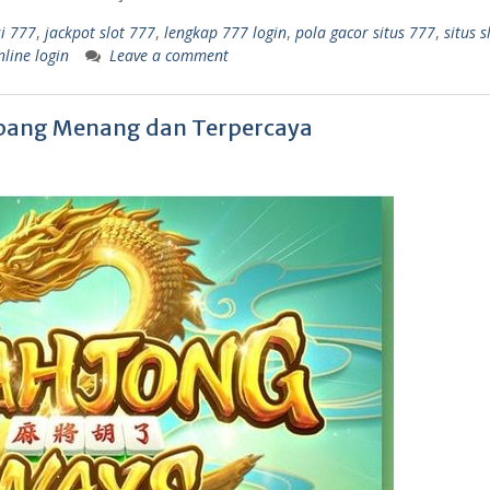
i 777
,
jackpot slot 777
,
lengkap 777 login
,
pola gacor situs 777
,
situs 
nline login
Leave a comment
mpang Menang dan Terpercaya