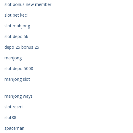
slot bonus new member
slot bet kecil
slot mahjong
slot depo 5k
depo 25 bonus 25
mahjong
slot depo 5000
mahjong slot
mahjong ways
slot resmi
slot88
spaceman