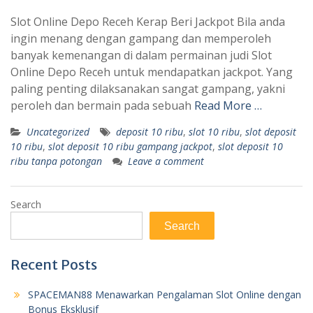
Slot Online Depo Receh Kerap Beri Jackpot Bila anda
ingin menang dengan gampang dan memperoleh
banyak kemenangan di dalam permainan judi Slot
Online Depo Receh untuk mendapatkan jackpot. Yang
paling penting dilaksanakan sangat gampang, yakni
peroleh dan bermain pada sebuah
Read More …
Uncategorized
deposit 10 ribu
,
slot 10 ribu
,
slot deposit
10 ribu
,
slot deposit 10 ribu gampang jackpot
,
slot deposit 10
ribu tanpa potongan
Leave a comment
Search
Search
Recent Posts
SPACEMAN88 Menawarkan Pengalaman Slot Online dengan
Bonus Eksklusif