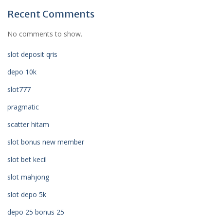
Recent Comments
No comments to show.
slot deposit qris
depo 10k
slot777
pragmatic
scatter hitam
slot bonus new member
slot bet kecil
slot mahjong
slot depo 5k
depo 25 bonus 25