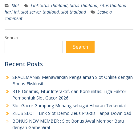
Slot
Link Situs Thailand
,
Situs Thailand
,
situs thailand
hari ini
,
slot server thailand
,
slot thailand
Leave a
comment
Search
Search
Recent Posts
SPACEMAN88 Menawarkan Pengalaman Slot Online dengan
Bonus Eksklusif
RTP Dinamis, Fitur Interaktif, dan Komunitas: Tiga Faktor
Pembentuk Slot Gacor 2026
Slot Gacor Gampang Menang sebagai Hiburan Terkendali
ZEUS SLOT : Link Slot Demo Zeus Praktis Tanpa Download
BONUS NEW MEMBER : Slot Bonus Awal Member Baru
dengan Game Viral