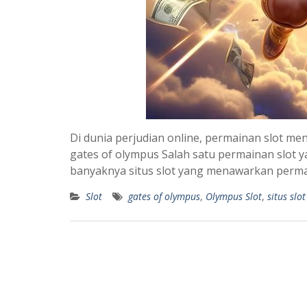
Di dunia perjudian online, permainan slot men
gates of olympus Salah satu permainan slot 
banyaknya situs slot yang menawarkan perma
Slot
gates of olympus
,
Olympus Slot
,
situs slo