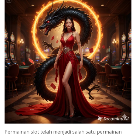
Permainan slot telah menjadi salah satu permainan