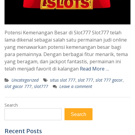
Potensi Kemenangan Besar di Slot777 Slot777 telah
lama dikenal sebagai salah satu permainan judi online
yang menawarkan potensi kemenangan besar bagi
para pemainnya. Dengan berbagai fitur menarik, tema
yang beragam, dan jackpot fantastis, permainan ini
telah menjadi favorit di kalangan
Read More …
Uncategorized
situs slot 777
,
slot 777
,
slot 777 gacor
,
slot gacor 777
,
slot777
Leave a comment
Search
Search
Recent Posts