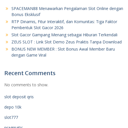
SPACEMAN88 Menawarkan Pengalaman Slot Online dengan
Bonus Eksklusif
RTP Dinamis, Fitur Interaktif, dan Komunitas: Tiga Faktor
Pembentuk Slot Gacor 2026
Slot Gacor Gampang Menang sebagai Hiburan Terkendali
ZEUS SLOT : Link Slot Demo Zeus Praktis Tanpa Download
BONUS NEW MEMBER : Slot Bonus Awal Member Baru
dengan Game Viral
Recent Comments
No comments to show.
slot deposit qris
depo 10k
slot777
pragmatic