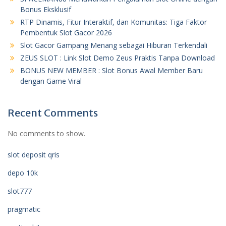
Bonus Eksklusif
RTP Dinamis, Fitur Interaktif, dan Komunitas: Tiga Faktor
Pembentuk Slot Gacor 2026
Slot Gacor Gampang Menang sebagai Hiburan Terkendali
ZEUS SLOT : Link Slot Demo Zeus Praktis Tanpa Download
BONUS NEW MEMBER : Slot Bonus Awal Member Baru
dengan Game Viral
Recent Comments
No comments to show.
slot deposit qris
depo 10k
slot777
pragmatic