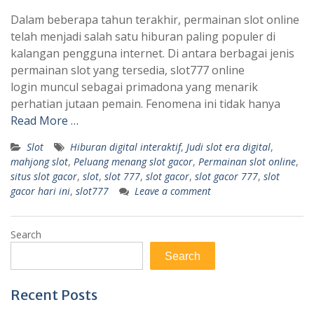
Dalam beberapa tahun terakhir, permainan slot online
telah menjadi salah satu hiburan paling populer di
kalangan pengguna internet. Di antara berbagai jenis
permainan slot yang tersedia, slot777 online
login muncul sebagai primadona yang menarik
perhatian jutaan pemain. Fenomena ini tidak hanya
Read More …
Slot
Hiburan digital interaktif
,
Judi slot era digital
,
mahjong slot
,
Peluang menang slot gacor
,
Permainan slot online
,
situs slot gacor
,
slot
,
slot 777
,
slot gacor
,
slot gacor 777
,
slot
gacor hari ini
,
slot777
Leave a comment
Search
Search
Recent Posts