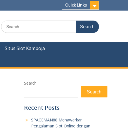
Quick Links
Search
for:
Situs Slot Kamboja
Search
Search
Recent Posts
SPACEMAN88 Menawarkan
Pengalaman Slot Online dengan