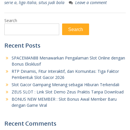
serie a
,
liga italia
,
situs judi bola
Leave a comment
Search
Search
Recent Posts
SPACEMAN88 Menawarkan Pengalaman Slot Online dengan
Bonus Eksklusif
RTP Dinamis, Fitur Interaktif, dan Komunitas: Tiga Faktor
Pembentuk Slot Gacor 2026
Slot Gacor Gampang Menang sebagai Hiburan Terkendali
ZEUS SLOT : Link Slot Demo Zeus Praktis Tanpa Download
BONUS NEW MEMBER : Slot Bonus Awal Member Baru
dengan Game Viral
Recent Comments