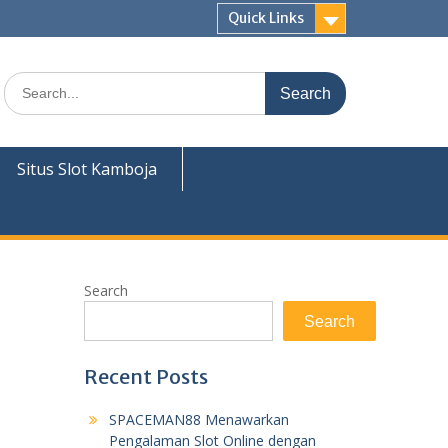
Quick Links
Search
for:
Situs Slot Kamboja
Search
Search
Recent Posts
SPACEMAN88 Menawarkan
Pengalaman Slot Online dengan