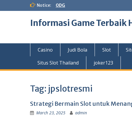
Skip
Notice:
ODG
to
content
Informasi Game Terbaik H
Casino
Judi Bola
Slot
Si
Situs Slot Thailand
joker123
Tag:
jpslotresmi
Strategi Bermain Slot untuk Menang 
March 23, 2025
admin