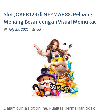
Slot JOKER123 di NEYMAR88: Peluang
Menang Besar dengan Visual Memukau
July 25, 2025
admin
Dalam dunia slot online, kualitas permainan tidak