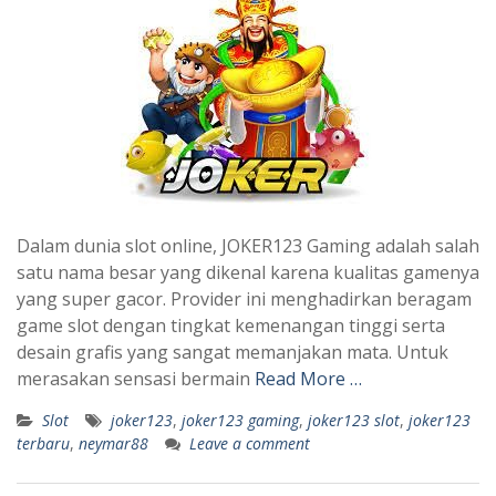
Dalam dunia slot online, JOKER123 Gaming adalah salah
satu nama besar yang dikenal karena kualitas gamenya
yang super gacor. Provider ini menghadirkan beragam
game slot dengan tingkat kemenangan tinggi serta
desain grafis yang sangat memanjakan mata. Untuk
merasakan sensasi bermain
Read More …
Slot
joker123
,
joker123 gaming
,
joker123 slot
,
joker123
terbaru
,
neymar88
Leave a comment