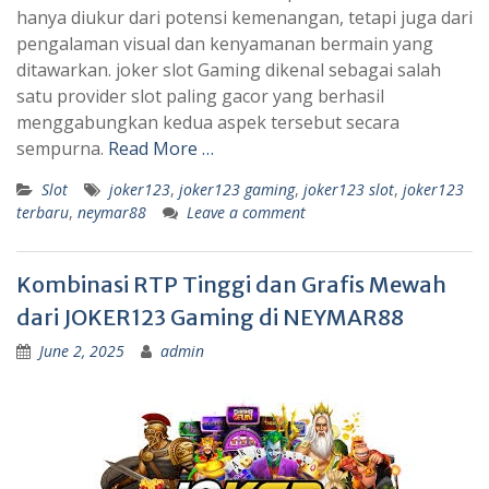
hanya diukur dari potensi kemenangan, tetapi juga dari
pengalaman visual dan kenyamanan bermain yang
ditawarkan. joker slot Gaming dikenal sebagai salah
satu provider slot paling gacor yang berhasil
menggabungkan kedua aspek tersebut secara
sempurna.
Read More …
Slot
joker123
,
joker123 gaming
,
joker123 slot
,
joker123
terbaru
,
neymar88
Leave a comment
Kombinasi RTP Tinggi dan Grafis Mewah
dari JOKER123 Gaming di NEYMAR88
June 2, 2025
admin