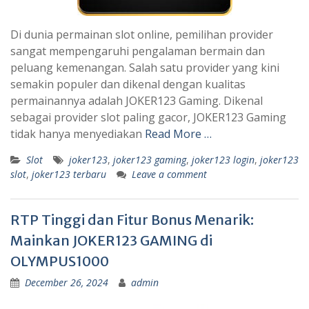
Di dunia permainan slot online, pemilihan provider
sangat mempengaruhi pengalaman bermain dan
peluang kemenangan. Salah satu provider yang kini
semakin populer dan dikenal dengan kualitas
permainannya adalah JOKER123 Gaming. Dikenal
sebagai provider slot paling gacor, JOKER123 Gaming
tidak hanya menyediakan
Read More …
Slot
joker123
,
joker123 gaming
,
joker123 login
,
joker123
slot
,
joker123 terbaru
Leave a comment
RTP Tinggi dan Fitur Bonus Menarik:
Mainkan JOKER123 GAMING di
OLYMPUS1000
December 26, 2024
admin