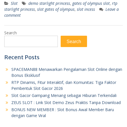
Slot
demo starlight princess
,
gates of olympus slot
,
rtp
starlight princess
,
slot gates of olympus
,
slot incess
Leave a
comment
Search
Search
Recent Posts
SPACEMAN88 Menawarkan Pengalaman Slot Online dengan
Bonus Eksklusif
RTP Dinamis, Fitur Interaktif, dan Komunitas: Tiga Faktor
Pembentuk Slot Gacor 2026
Slot Gacor Gampang Menang sebagai Hiburan Terkendali
ZEUS SLOT : Link Slot Demo Zeus Praktis Tanpa Download
BONUS NEW MEMBER : Slot Bonus Awal Member Baru
dengan Game Viral