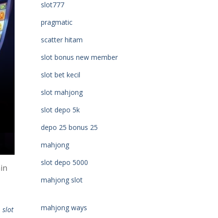
slot777
pragmatic
scatter hitam
slot bonus new member
slot bet kecil
slot mahjong
slot depo 5k
depo 25 bonus 25
mahjong
slot depo 5000
in
mahjong slot
mahjong ways
,
slot