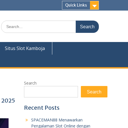
Quick Links
Search
for:
Situs Slot Kamboja
Search
Search
n 2025
Recent Posts
SPACEMAN88 Menawarkan
Pengalaman Slot Online dengan