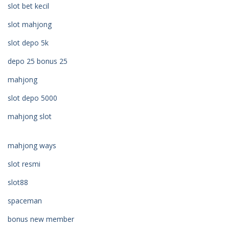
slot bet kecil
slot mahjong
slot depo 5k
depo 25 bonus 25
mahjong
slot depo 5000
mahjong slot
mahjong ways
slot resmi
slot88
spaceman
bonus new member