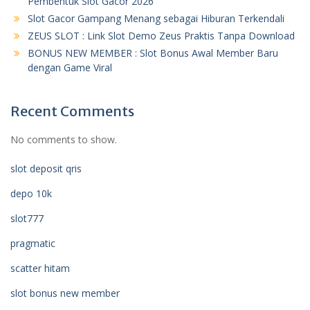
Pembentuk Slot Gacor 2026
Slot Gacor Gampang Menang sebagai Hiburan Terkendali
ZEUS SLOT : Link Slot Demo Zeus Praktis Tanpa Download
BONUS NEW MEMBER : Slot Bonus Awal Member Baru
dengan Game Viral
Recent Comments
No comments to show.
slot deposit qris
depo 10k
slot777
pragmatic
scatter hitam
slot bonus new member