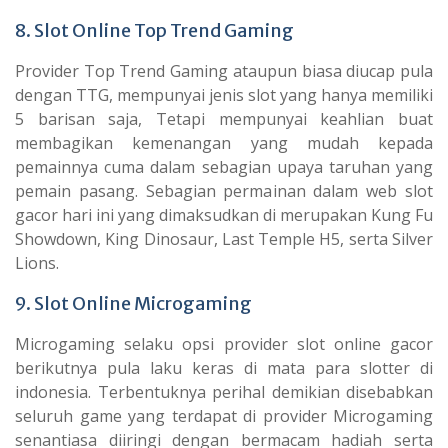
8. Slot Online Top Trend Gaming
Provider Top Trend Gaming ataupun biasa diucap pula
dengan TTG, mempunyai jenis slot yang hanya memiliki
5 barisan saja, Tetapi mempunyai keahlian buat
membagikan kemenangan yang mudah kepada
pemainnya cuma dalam sebagian upaya taruhan yang
pemain pasang. Sebagian permainan dalam web slot
gacor hari ini yang dimaksudkan di merupakan Kung Fu
Showdown, King Dinosaur, Last Temple H5, serta Silver
Lions.
9. Slot Online Microgaming
Microgaming selaku opsi provider slot online gacor
berikutnya pula laku keras di mata para slotter di
indonesia. Terbentuknya perihal demikian disebabkan
seluruh game yang terdapat di provider Microgaming
senantiasa diiringi dengan bermacam hadiah serta