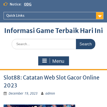
Skip
Notice:
ODG
to
content
Quick Links
Informasi Game Terbaik Hari Ini
Search
for:
Menu
Slot88: Catatan Web Slot Gacor Online
2023
December 19, 2023
admin