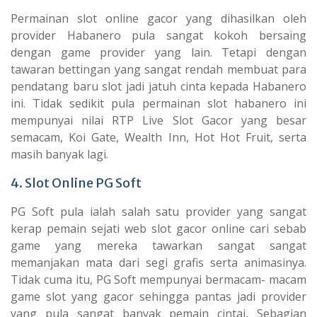
Permainan slot online gacor yang dihasilkan oleh
provider Habanero pula sangat kokoh bersaing
dengan game provider yang lain. Tetapi dengan
tawaran bettingan yang sangat rendah membuat para
pendatang baru slot jadi jatuh cinta kepada Habanero
ini. Tidak sedikit pula permainan slot habanero ini
mempunyai nilai RTP Live Slot Gacor yang besar
semacam, Koi Gate, Wealth Inn, Hot Hot Fruit, serta
masih banyak lagi.
4. Slot Online PG Soft
PG Soft pula ialah salah satu provider yang sangat
kerap pemain sejati web slot gacor online cari sebab
game yang mereka tawarkan sangat sangat
memanjakan mata dari segi grafis serta animasinya.
Tidak cuma itu, PG Soft mempunyai bermacam- macam
game slot yang gacor sehingga pantas jadi provider
yang pula sangat banyak pemain cintai, Sebagian