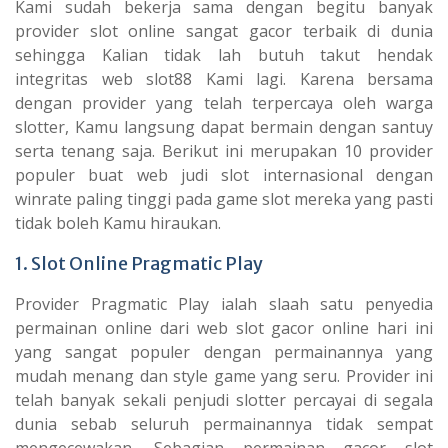
Kami sudah bekerja sama dengan begitu banyak
provider slot online sangat gacor terbaik di dunia
sehingga Kalian tidak lah butuh takut hendak
integritas web slot88 Kami lagi. Karena bersama
dengan provider yang telah terpercaya oleh warga
slotter, Kamu langsung dapat bermain dengan santuy
serta tenang saja. Berikut ini merupakan 10 provider
populer buat web judi slot internasional dengan
winrate paling tinggi pada game slot mereka yang pasti
tidak boleh Kamu hiraukan.
1. Slot Online Pragmatic Play
Provider Pragmatic Play ialah slaah satu penyedia
permainan online dari web slot gacor online hari ini
yang sangat populer dengan permainannya yang
mudah menang dan style game yang seru. Provider ini
telah banyak sekali penjudi slotter percayai di segala
dunia sebab seluruh permainannya tidak sempat