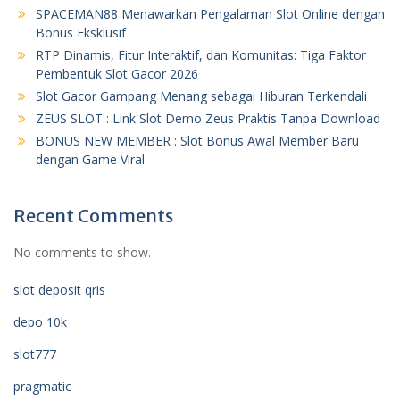
SPACEMAN88 Menawarkan Pengalaman Slot Online dengan
Bonus Eksklusif
RTP Dinamis, Fitur Interaktif, dan Komunitas: Tiga Faktor
Pembentuk Slot Gacor 2026
Slot Gacor Gampang Menang sebagai Hiburan Terkendali
ZEUS SLOT : Link Slot Demo Zeus Praktis Tanpa Download
BONUS NEW MEMBER : Slot Bonus Awal Member Baru
dengan Game Viral
Recent Comments
No comments to show.
slot deposit qris
depo 10k
slot777
pragmatic