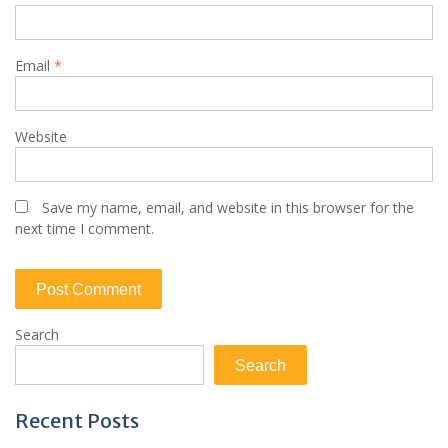
Email
*
Website
Save my name, email, and website in this browser for the
next time I comment.
Search
Search
Recent Posts