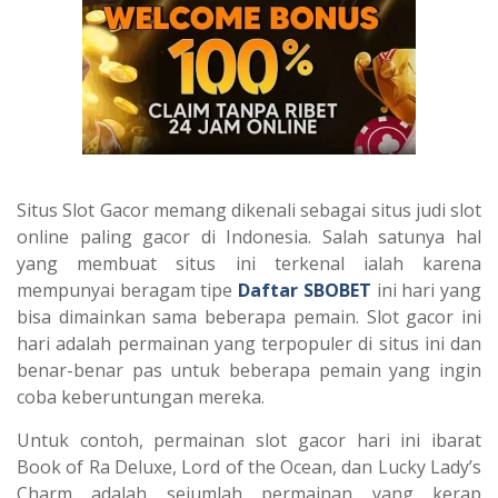
Situs Slot Gacor memang dikenali sebagai situs judi slot
online paling gacor di Indonesia. Salah satunya hal
yang membuat situs ini terkenal ialah karena
mempunyai beragam tipe
Daftar SBOBET
ini hari yang
bisa dimainkan sama beberapa pemain. Slot gacor ini
hari adalah permainan yang terpopuler di situs ini dan
benar-benar pas untuk beberapa pemain yang ingin
coba keberuntungan mereka.
Untuk contoh, permainan slot gacor hari ini ibarat
Book of Ra Deluxe, Lord of the Ocean, dan Lucky Lady’s
Charm adalah sejumlah permainan yang kerap