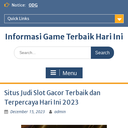
Skip
Notice:
ODG
to
content
Quick Links
Informasi Game Terbaik Hari Ini
Search
for:
Menu
Situs Judi Slot Gacor Terbaik dan
Terpercaya Hari Ini 2023
December 15, 2023
admin