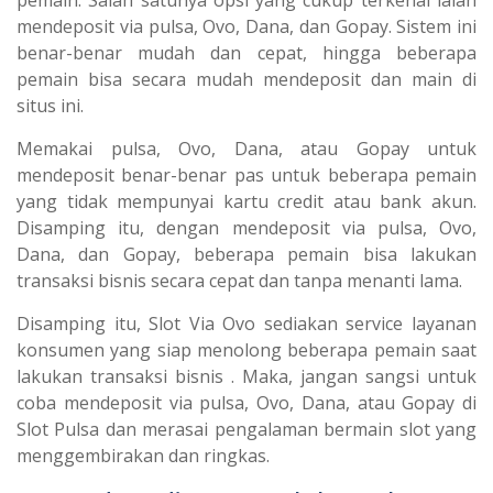
pemain. Salah satunya opsi yang cukup terkenal ialah
mendeposit via pulsa, Ovo, Dana, dan Gopay. Sistem ini
benar-benar mudah dan cepat, hingga beberapa
pemain bisa secara mudah mendeposit dan main di
situs ini.
Memakai pulsa, Ovo, Dana, atau Gopay untuk
mendeposit benar-benar pas untuk beberapa pemain
yang tidak mempunyai kartu credit atau bank akun.
Disamping itu, dengan mendeposit via pulsa, Ovo,
Dana, dan Gopay, beberapa pemain bisa lakukan
transaksi bisnis secara cepat dan tanpa menanti lama.
Disamping itu, Slot Via Ovo sediakan service layanan
konsumen yang siap menolong beberapa pemain saat
lakukan transaksi bisnis . Maka, jangan sangsi untuk
coba mendeposit via pulsa, Ovo, Dana, atau Gopay di
Slot Pulsa dan merasai pengalaman bermain slot yang
menggembirakan dan ringkas.