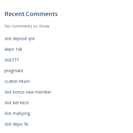
Recent Comments
No comments to show.
slot deposit qris
depo 10k
slot777
pragmatic
scatter hitam
slot bonus new member
slot bet kecil
slot mahjong
slot depo 5k