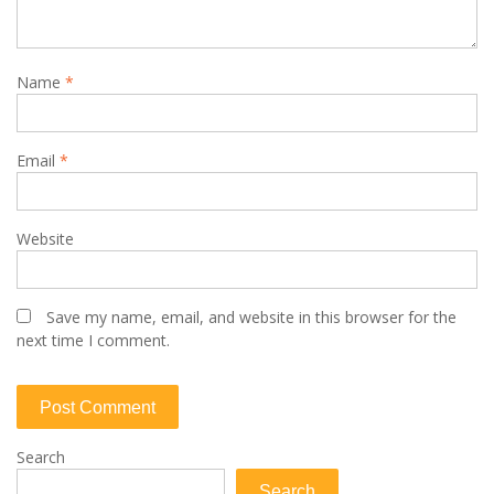
Name
*
Email
*
Website
Save my name, email, and website in this browser for the
next time I comment.
Search
Search