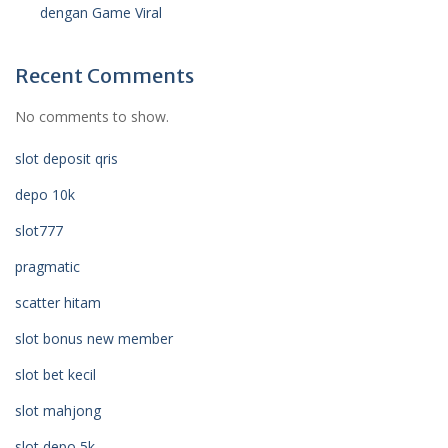
dengan Game Viral
Recent Comments
No comments to show.
slot deposit qris
depo 10k
slot777
pragmatic
scatter hitam
slot bonus new member
slot bet kecil
slot mahjong
slot depo 5k