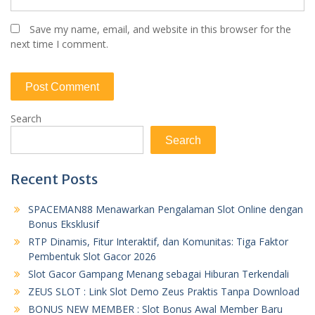
Save my name, email, and website in this browser for the
next time I comment.
Search
Search
Recent Posts
SPACEMAN88 Menawarkan Pengalaman Slot Online dengan
Bonus Eksklusif
RTP Dinamis, Fitur Interaktif, dan Komunitas: Tiga Faktor
Pembentuk Slot Gacor 2026
Slot Gacor Gampang Menang sebagai Hiburan Terkendali
ZEUS SLOT : Link Slot Demo Zeus Praktis Tanpa Download
BONUS NEW MEMBER : Slot Bonus Awal Member Baru