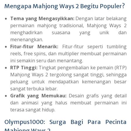
Mengapa Mahjong Ways 2 Begitu Populer?
Tema yang Mengasyikkan:
Dengan latar belakang
permainan mahjong tradisional, Mahjong Ways 2
menghadirkan suasana yang unik dan
menenangkan.
Fitur-fitur Menarik:
Fitur-fitur seperti tumbling
reels, free spins, dan multiplier membuat permainan
ini semakin seru dan menantang.
RTP Tinggi:
Tingkat pengembalian ke pemain (RTP)
Mahjong Ways 2 tergolong sangat tinggi, sehingga
peluang untuk mendapatkan kemenangan besar
sangat terbuka lebar.
Grafik yang Memukau:
Desain grafis yang detail
dan animasi yang halus membuat permainan ini
terasa sangat hidup.
Olympus1000: Surga Bagi Para Pecinta
Mahjong Ways 2