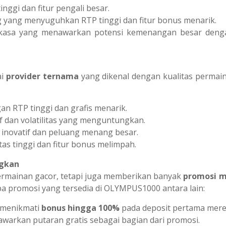
inggi dan fitur pengali besar.
 yang menyuguhkan RTP tinggi dan fitur bonus menarik.
gkasa yang menawarkan potensi kemenangan besar den
ai
provider ternama
yang dikenal dengan kualitas permai
an RTP tinggi dan grafis menarik.
if dan volatilitas yang menguntungkan.
 inovatif dan peluang menang besar.
as tinggi dan fitur bonus melimpah.
ngkan
permainan gacor, tetapi juga memberikan banyak
promosi m
a promosi yang tersedia di OLYMPUS1000 antara lain:
 menikmati
bonus hingga 100%
pada deposit pertama mere
warkan putaran gratis sebagai bagian dari promosi.