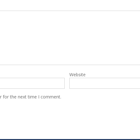
Website
r for the next time I comment.