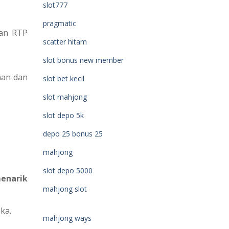
slot777
pragmatic
gan RTP
scatter hitam
slot bonus new member
nan dan
slot bet kecil
slot mahjong
slot depo 5k
depo 25 bonus 25
mahjong
slot depo 5000
enarik
mahjong slot
ka.
mahjong ways