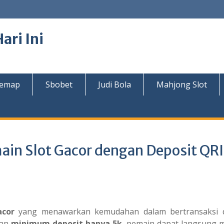
ari Ini
temap
Sbobet
Judi Bola
Mahjong Slot
in Slot Gacor dengan Deposit QR
acor
yang menawarkan kemudahan dalam bertransaksi 
gan
minimum deposit hanya 5k
, pemain dapat langsung 