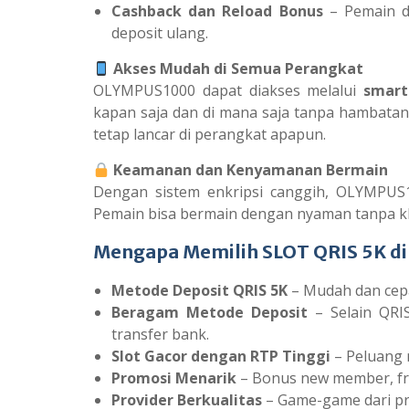
Cashback dan Reload Bonus
– Pemain d
deposit ulang.
Akses Mudah di Semua Perangkat
OLYMPUS1000 dapat diakses melalui
smart
kapan saja dan di mana saja tanpa hambatan.
tetap lancar di perangkat apapun.
Keamanan dan Kenyamanan Bermain
Dengan sistem enkripsi canggih, OLYMPUS1
Pemain bisa bermain dengan nyaman tanpa k
Mengapa Memilih SLOT QRIS 5K 
Metode Deposit QRIS 5K
– Mudah dan cep
Beragam Metode Deposit
– Selain QRIS
transfer bank.
Slot Gacor dengan RTP Tinggi
– Peluang 
Promosi Menarik
– Bonus new member, fre
Provider Berkualitas
– Game-game dari pro