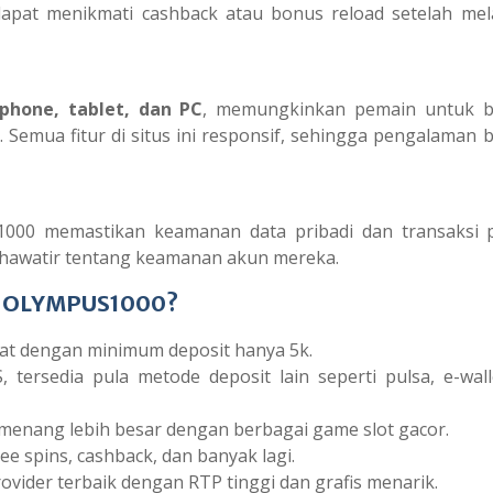
apat menikmati cashback atau bonus reload setelah me
phone, tablet, dan PC
, memungkinkan pemain untuk b
 Semua fitur di situs ini responsif, sehingga pengalaman 
000 memastikan keamanan data pribadi dan transaksi 
hawatir tentang keamanan akun mereka.
di OLYMPUS1000?
at dengan minimum deposit hanya 5k.
, tersedia pula metode deposit lain seperti pulsa, e-wall
menang lebih besar dengan berbagai game slot gacor.
e spins, cashback, dan banyak lagi.
vider terbaik dengan RTP tinggi dan grafis menarik.