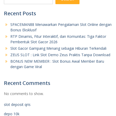
Recent Posts
SPACEMAN88 Menawarkan Pengalaman Slot Online dengan
Bonus Eksklusif
RTP Dinamis, Fitur Interaktif, dan Komunitas: Tiga Faktor
Pembentuk Slot Gacor 2026
Slot Gacor Gampang Menang sebagai Hiburan Terkendali
ZEUS SLOT : Link Slot Demo Zeus Praktis Tanpa Download
BONUS NEW MEMBER : Slot Bonus Awal Member Baru
dengan Game Viral
Recent Comments
No comments to show.
slot deposit qris
depo 10k