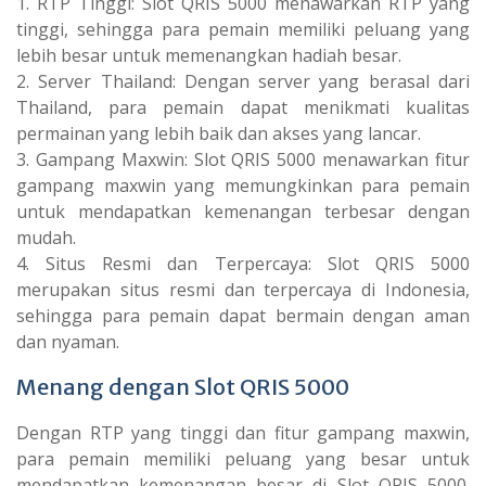
1. RTP Tinggi: Slot QRIS 5000 menawarkan RTP yang
tinggi, sehingga para pemain memiliki peluang yang
lebih besar untuk memenangkan hadiah besar.
2. Server Thailand: Dengan server yang berasal dari
Thailand, para pemain dapat menikmati kualitas
permainan yang lebih baik dan akses yang lancar.
3. Gampang Maxwin: Slot QRIS 5000 menawarkan fitur
gampang maxwin yang memungkinkan para pemain
untuk mendapatkan kemenangan terbesar dengan
mudah.
4. Situs Resmi dan Terpercaya: Slot QRIS 5000
merupakan situs resmi dan terpercaya di Indonesia,
sehingga para pemain dapat bermain dengan aman
dan nyaman.
Menang dengan Slot QRIS 5000
Dengan RTP yang tinggi dan fitur gampang maxwin,
para pemain memiliki peluang yang besar untuk
mendapatkan kemenangan besar di Slot QRIS 5000.