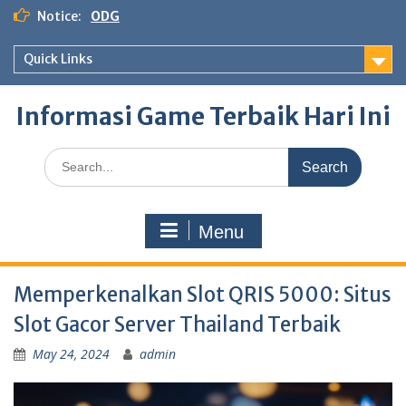
Skip
Notice:
ODG
to
content
Quick Links
Informasi Game Terbaik Hari Ini
Search
for:
Menu
Memperkenalkan Slot QRIS 5000: Situs
Slot Gacor Server Thailand Terbaik
May 24, 2024
admin