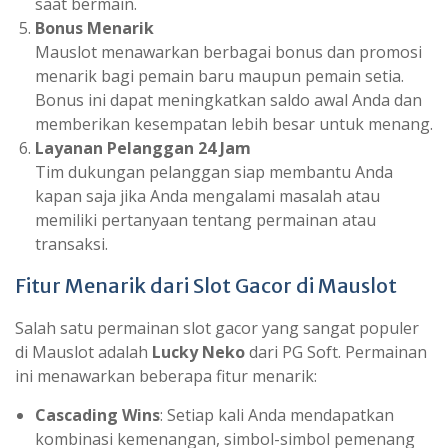
saat bermain.
Bonus Menarik
Mauslot menawarkan berbagai bonus dan promosi
menarik bagi pemain baru maupun pemain setia.
Bonus ini dapat meningkatkan saldo awal Anda dan
memberikan kesempatan lebih besar untuk menang.
Layanan Pelanggan 24 Jam
Tim dukungan pelanggan siap membantu Anda
kapan saja jika Anda mengalami masalah atau
memiliki pertanyaan tentang permainan atau
transaksi.
Fitur Menarik dari Slot Gacor di Mauslot
Salah satu permainan slot gacor yang sangat populer
di Mauslot adalah
Lucky Neko
dari PG Soft. Permainan
ini menawarkan beberapa fitur menarik:
Cascading Wins
: Setiap kali Anda mendapatkan
kombinasi kemenangan, simbol-simbol pemenang