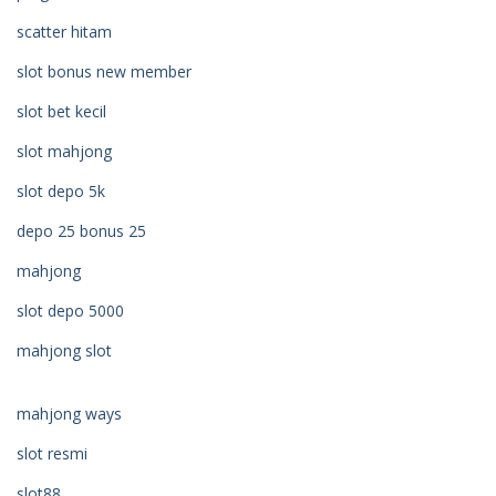
scatter hitam
slot bonus new member
slot bet kecil
slot mahjong
slot depo 5k
depo 25 bonus 25
mahjong
slot depo 5000
mahjong slot
mahjong ways
slot resmi
slot88