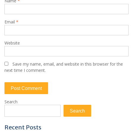
Name
*
Email
*
Website
Save my name, email, and website in this browser for the
next time I comment.
Search
Search
Recent Posts