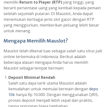
memiliki
Return to Player (RTP)
yang tinggi, yang
berarti persentase uang yang kembali kepada pemain
setelah sejumlah putaran. Di Mauslot, Anda dapat
menemukan berbagai jenis slot gacor dengan RTP
yang menggiurkan, memberikan peluang lebih besar
untuk menang.
Mengapa Memilih Mauslot?
Mauslot telah dikenal luas sebagai salah satu situs judi
online terkemuka di Indonesia. Berikut adalah
beberapa alasan mengapa Anda harus memilih
Mauslot sebagai tempat bermain:
Deposit Minimal Rendah
Salah satu daya tarik utama Mauslot adalah
kemudahan untuk memulai bermain dengan
depo
10k
hanya Rp 10.000. Dengan menggunakan QRIS,
proses deposit menjadi lebih cepat dan praktis,
tanpa potongan biaya tambahan.