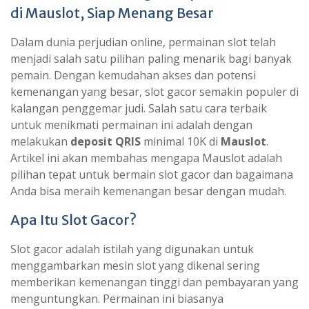
di Mauslot, Siap Menang Besar
Dalam dunia perjudian online, permainan slot telah
menjadi salah satu pilihan paling menarik bagi banyak
pemain. Dengan kemudahan akses dan potensi
kemenangan yang besar, slot gacor semakin populer di
kalangan penggemar judi. Salah satu cara terbaik
untuk menikmati permainan ini adalah dengan
melakukan
deposit QRIS
minimal 10K di
Mauslot
.
Artikel ini akan membahas mengapa Mauslot adalah
pilihan tepat untuk bermain slot gacor dan bagaimana
Anda bisa meraih kemenangan besar dengan mudah.
Apa Itu Slot Gacor?
Slot gacor adalah istilah yang digunakan untuk
menggambarkan mesin slot yang dikenal sering
memberikan kemenangan tinggi dan pembayaran yang
menguntungkan. Permainan ini biasanya