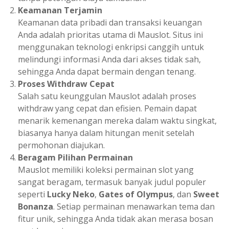
Keamanan Terjamin
Keamanan data pribadi dan transaksi keuangan
Anda adalah prioritas utama di Mauslot. Situs ini
menggunakan teknologi enkripsi canggih untuk
melindungi informasi Anda dari akses tidak sah,
sehingga Anda dapat bermain dengan tenang.
Proses Withdraw Cepat
Salah satu keunggulan Mauslot adalah proses
withdraw yang cepat dan efisien. Pemain dapat
menarik kemenangan mereka dalam waktu singkat,
biasanya hanya dalam hitungan menit setelah
permohonan diajukan.
Beragam Pilihan Permainan
Mauslot memiliki koleksi permainan slot yang
sangat beragam, termasuk banyak judul populer
seperti
Lucky Neko
,
Gates of Olympus
, dan
Sweet
Bonanza
. Setiap permainan menawarkan tema dan
fitur unik, sehingga Anda tidak akan merasa bosan