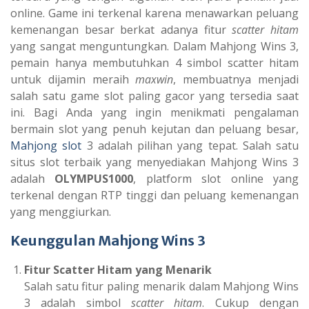
online. Game ini terkenal karena menawarkan peluang
kemenangan besar berkat adanya fitur
scatter hitam
yang sangat menguntungkan. Dalam Mahjong Wins 3,
pemain hanya membutuhkan 4 simbol scatter hitam
untuk dijamin meraih
maxwin
, membuatnya menjadi
salah satu game slot paling gacor yang tersedia saat
ini. Bagi Anda yang ingin menikmati pengalaman
bermain slot yang penuh kejutan dan peluang besar,
Mahjong slot
3 adalah pilihan yang tepat. Salah satu
situs slot terbaik yang menyediakan Mahjong Wins 3
adalah
OLYMPUS1000
, platform slot online yang
terkenal dengan RTP tinggi dan peluang kemenangan
yang menggiurkan.
Keunggulan Mahjong Wins 3
Fitur Scatter Hitam yang Menarik
Salah satu fitur paling menarik dalam Mahjong Wins
3 adalah simbol
scatter hitam
. Cukup dengan