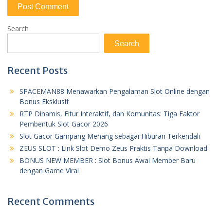
Search
Search
Recent Posts
SPACEMAN88 Menawarkan Pengalaman Slot Online dengan
Bonus Eksklusif
RTP Dinamis, Fitur Interaktif, dan Komunitas: Tiga Faktor
Pembentuk Slot Gacor 2026
Slot Gacor Gampang Menang sebagai Hiburan Terkendali
ZEUS SLOT : Link Slot Demo Zeus Praktis Tanpa Download
BONUS NEW MEMBER : Slot Bonus Awal Member Baru
dengan Game Viral
Recent Comments