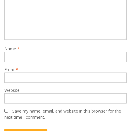
Name
*
Email
*
Website
Save my name, email, and website in this browser for the
next time I comment.