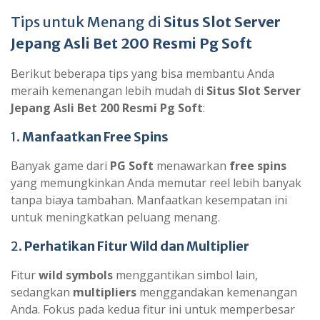
Tips untuk Menang di
Situs Slot Server
Jepang Asli Bet 200 Resmi Pg Soft
Berikut beberapa tips yang bisa membantu Anda
meraih kemenangan lebih mudah di
Situs Slot Server
Jepang Asli Bet 200 Resmi Pg Soft
:
1.
Manfaatkan Free Spins
Banyak game dari
PG Soft
menawarkan
free spins
yang memungkinkan Anda memutar reel lebih banyak
tanpa biaya tambahan. Manfaatkan kesempatan ini
untuk meningkatkan peluang menang.
2.
Perhatikan Fitur Wild dan Multiplier
Fitur
wild symbols
menggantikan simbol lain,
sedangkan
multipliers
menggandakan kemenangan
Anda. Fokus pada kedua fitur ini untuk memperbesar