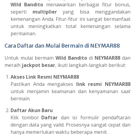
Wild Bandito
menawarkan berbagai fitur bonus,
seperti
multiplier
yang bisa menggandakan
kemenangan Anda. Fitur-fitur ini sangat bermanfaat
untuk meningkatkan total kemenangan selama
permainan.
Cara Daftar dan Mulai Bermain di NEYMAR88
Untuk mulai bermain
Wild Bandito
di
NEYMAR88
dan
meraih
jackpot besar
, ikuti langkah-langkah berikut:
Akses Link Resmi NEYMAR88
Pastikan Anda mengakses
link resmi NEYMAR88
untuk menjamin keamanan dan kenyamanan saat
bermain.
Daftar Akun Baru
Klik tombol
Daftar
dan isi formulir pendaftaran
dengan data yang valid. Prosesnya sangat cepat dan
hanya memerlukan waktu beberapa menit.