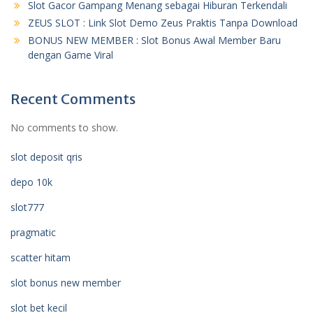
Slot Gacor Gampang Menang sebagai Hiburan Terkendali
ZEUS SLOT : Link Slot Demo Zeus Praktis Tanpa Download
BONUS NEW MEMBER : Slot Bonus Awal Member Baru
dengan Game Viral
Recent Comments
No comments to show.
slot deposit qris
depo 10k
slot777
pragmatic
scatter hitam
slot bonus new member
slot bet kecil