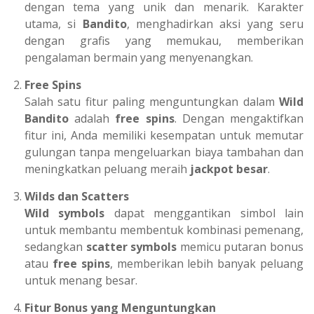
dengan tema yang unik dan menarik. Karakter
utama, si
Bandito
, menghadirkan aksi yang seru
dengan grafis yang memukau, memberikan
pengalaman bermain yang menyenangkan.
Free Spins
Salah satu fitur paling menguntungkan dalam
Wild
Bandito
adalah
free spins
. Dengan mengaktifkan
fitur ini, Anda memiliki kesempatan untuk memutar
gulungan tanpa mengeluarkan biaya tambahan dan
meningkatkan peluang meraih
jackpot besar
.
Wilds dan Scatters
Wild symbols
dapat menggantikan simbol lain
untuk membantu membentuk kombinasi pemenang,
sedangkan
scatter symbols
memicu putaran bonus
atau
free spins
, memberikan lebih banyak peluang
untuk menang besar.
Fitur Bonus yang Menguntungkan