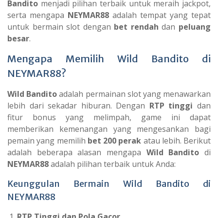
Bandito
menjadi pilihan terbaik untuk meraih jackpot,
serta mengapa
NEYMAR88
adalah tempat yang tepat
untuk bermain slot dengan
bet rendah
dan
peluang
besar
.
Mengapa Memilih Wild Bandito di
NEYMAR88?
Wild Bandito
adalah permainan slot yang menawarkan
lebih dari sekadar hiburan. Dengan
RTP tinggi
dan
fitur bonus yang melimpah, game ini dapat
memberikan kemenangan yang mengesankan bagi
pemain yang memilih
bet 200 perak
atau lebih. Berikut
adalah beberapa alasan mengapa
Wild Bandito
di
NEYMAR88
adalah pilihan terbaik untuk Anda:
Keunggulan Bermain Wild Bandito di
NEYMAR88
RTP Tinggi dan Pola Gacor