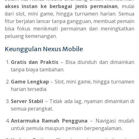
akses instan ke berbagai jenis permainan
, mulai
dari slot, mini game, hingga turnamen harian. Semua
fitur berjalan lancar tanpa gangguan, membuat pemain
bisa fokus menikmati permainan dan meningkatkan
peluang kemenangan.
Keunggulan Nexus Mobile
Gratis dan Praktis
– Bisa diunduh dan dimainkan
tanpa biaya tambahan.
Game Lengkap
– Slot, mini game, hingga turnamen
harian tersedia.
Server Stabil
– Tidak ada lag, nyaman dimainkan di
semua perangkat.
Antarmuka Ramah Pengguna
– Navigasi mudah
untuk pemula maupun pemain berpengalaman.