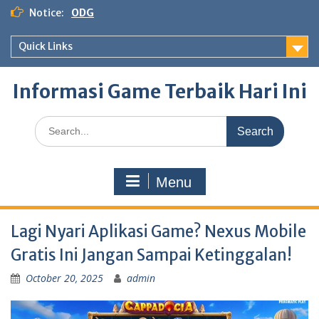
Skip
Notice:
ODG
to
content
Quick Links
Informasi Game Terbaik Hari Ini
Search
for:
Menu
Lagi Nyari Aplikasi Game? Nexus Mobile
Gratis Ini Jangan Sampai Ketinggalan!
October 20, 2025
admin