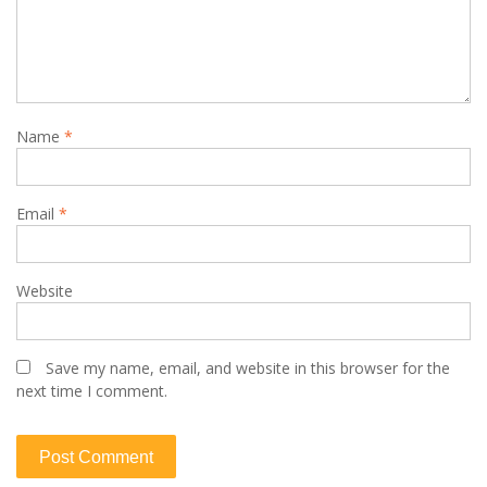
Name
*
Email
*
Website
Save my name, email, and website in this browser for the
next time I comment.